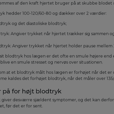
emmes af den kraft hjertet bruger på at skubbe blodet 
ryk hedder 100-120/60-80 og dækker over 2 værdier:
dtryk og det diastoliske blodtryk;
dtryk: Angiver trykket når hjertet trækker sig sammen 
odtryk: Angiver trykket når hjertet holder pause mellem 2
sit blodtryk hos lægen er det ofte en smule højere end e
live en smule stresset og nervøs over situationen.
om at et blodtryk målt hos lægen er forhøjet når det er
e kaldes det forhøjet blodtryk, når det måler over 135/
å for højt blodtryk
k giver desværre sjældent symptomer, og det kan derfor
, før det er for sent.