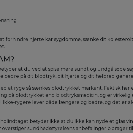
ænsning
at forhindre hjerte kar sygdomme, sænke dit kolesterolt
t.
RAM?
etyder at du ved at spise mere sundt og undgå søde sa
 bedre på dit blodtryk, dit hjerte og dit helbred genere
ed at ryge så sænkes blodtrykket markant. Faktisk har 
ing på blodtrykket end blodtryksmedicin, og er virkelig 
! Ikke-rygere lever både længere og bedre, og det er ald
olindtaget betyder ikke at du ikke kan nyde et glas vin
 overstiger sundhedsstyrelsens anbefalinger bidrager til