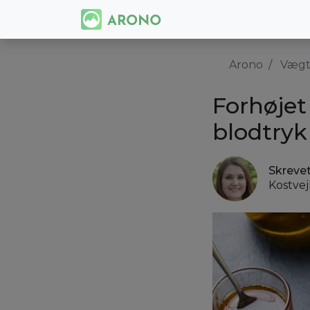
Arono
Vægt
Forhøjet 
blodtryk
Skreve
Kostve