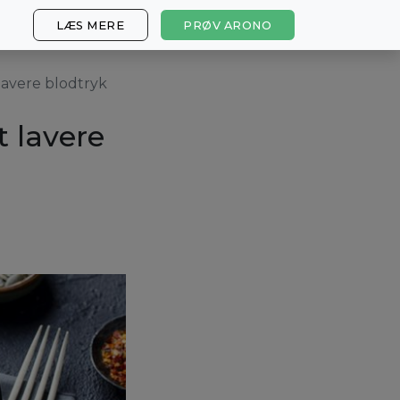
LÆS MERE
PRØV ARONO
 lavere blodtryk
t lavere