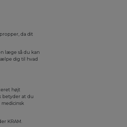
propper, da dit
en læge så du kan
jælpe dig til hvad
eret højt
k betyder at du
g medicinsk
lder KRAM.