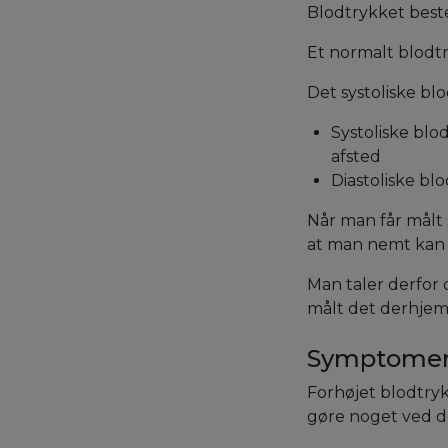
Blodtrykket best
Et normalt blodt
Det systoliske blo
Systoliske blo
afsted
Diastoliske bl
Når man får målt 
at man nemt kan b
Man taler derfor 
målt det derhjemm
Symptomer p
Forhøjet blodtry
gøre noget ved det