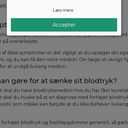
altindtag
Læs mere
tomer, så gå til din læge
Accepter
blodtryk øger risikoen for hjerte-kar sygdomme og blod
r på overarbejde.
af disse symptomer er det vigtigt at du opsøger din eg
yk, og du kan få den rette medicin. Din læge vil i øvrigt h
for at undgå livslang medicin.
n gøre for at sænke sit blodtryk?
 skal du have blodtryksmedicin hvis du har fået konstat
t skal du huske på at en diagnose med forhøjet blodtry
 livsstil, som måske kan betyde at du ikke behøver livslan
 forhøjet blodtryk og livstilssygdomme generelt, så gæ