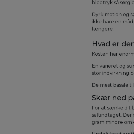
blodtryk så sørg d
Dyrk motion og sø
ikke bare en måde
længere.
Hvad er den
Kosten har enormt
En varieret og su
stor indvirkning p
De mest basale til
Skær ned på
For at sænke dit 
saltindtaget. Der
gram mindre om da