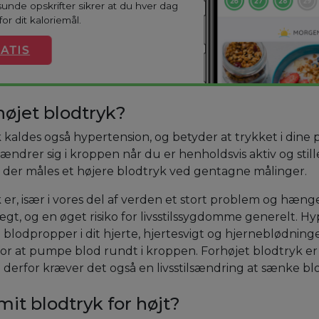
sunde opskrifter sikrer at du hver dag
or dit kaloriemål.
ATIS
højet blodtryk?
 kaldes også hypertension, og betyder at trykket i dine p
 ændrer sig i kroppen når du er henholdsvis aktiv og stil
 der måles et højere blodtryk ved gentagne målinger.
 er, især i vores del af verden et stort problem og hæ
ægt, og en øget risiko for livsstilssygdomme generelt. Hy
 blodpropper i dit hjerte, hjertesvigt og hjerneblødninger
or at pumpe blod rundt i kroppen. Forhøjet blodtryk er
g derfor kræver det også en livsstilsændring at sænke bl
mit blodtryk for højt?