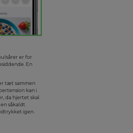
ulsårer er for
lesiddende. En
nger tæt sammen
pertension kan i
, da hjertet skal
 en såkaldt
odtrykket igen.