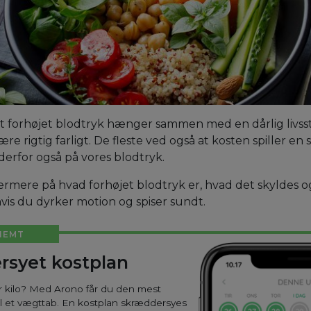
t forhøjet blodtryk hænger sammen med en dårlig livsst
e rigtig farligt. De fleste ved også at kosten spiller en s
 derfor også på vores blodtryk.
nærmere på hvad forhøjet blodtryk er, hvad det skyldes 
hvis du dyrker motion og spiser sundt.
NEMT
rsyet kostplan
ar kilo? Med Arono får du den mest
til et vægttab. En kostplan skræddersyes