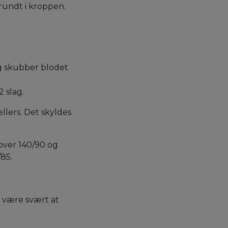
rundt i kroppen.
og skubber blodet
 slag.
llers. Det skyldes
 over 140/90 og
85.
 være svært at