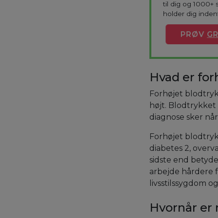
til dig og 1000+ 
holder dig indenf
PRØV
GR
Hvad er for
Forhøjet blodtryk
højt. Blodtrykket
diagnose sker når
Forhøjet blodtryk
diabetes 2, overv
sidste end betyde
arbejde hårdere f
livsstilssygdom o
Hvornår er 