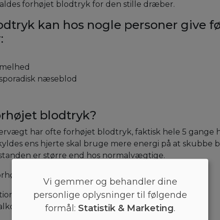
ldes forhøjet blodtryk for den stille dræber.
odtryk kan hos nogle personer give 
:
e
mmelhed
 sporadisk næseblod
rhøjet blodtryk?
rvægt har ofte forhøjet blodtryk, faktisk hele 5 gange
kyldes ens hjerte skal bruge mere energi på at skubbe b
tanden er større end hos normalvægtige.
rhøjet blodtryk skyldes;
Vi gemmer og behandler dine
personlige oplysninger til følgende
tion
 alkohol over længere tid
formål:
Statistik & Marketing
.