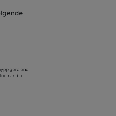
følgende
 hyppigere end
lod rundt i