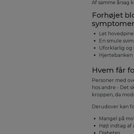
Af samme årsag ka
Forhøjet bl
symptomer
Let hovedpin
En smule svi
Uforklarlig og
Hjertebanken
Hvem får fo
Personer med ove
hos andre - Det s
kroppen, da mods
Derudover kan fo
Mangel på mo
Højt indtag af
Diabetes