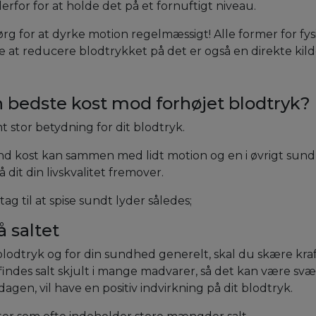
erfor for at holde det på et fornuftigt niveau.
rg for at dyrke motion regelmæssigt! Alle former for fysis
 at reducere blodtrykket på det er også en direkte kilde 
 bedste kost mod forhøjet blodtryk?
 stor betydning for dit blodtryk.
nd kost kan sammen med lidt motion og en i øvrigt sund l
å dit din livskvalitet fremover.
tag til at spise sundt lyder således;
 saltet
blodtryk og for din sundhed generelt, skal du skære kra
 findes salt skjult i mange madvarer, så det kan være svæ
gen, vil have en positiv indvirkning på dit blodtryk.