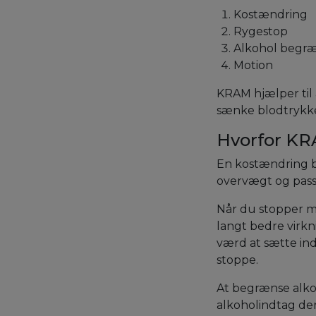
Kostændring
Rygestop
Alkohol begr
Motion
KRAM hjælper til 
sænke blodtrykke
Hvorfor K
En kostændring b
overvægt og passe
Når du stopper m
langt bedre virkn
værd at sætte ind
stoppe.
At begrænse alkoh
alkoholindtag der