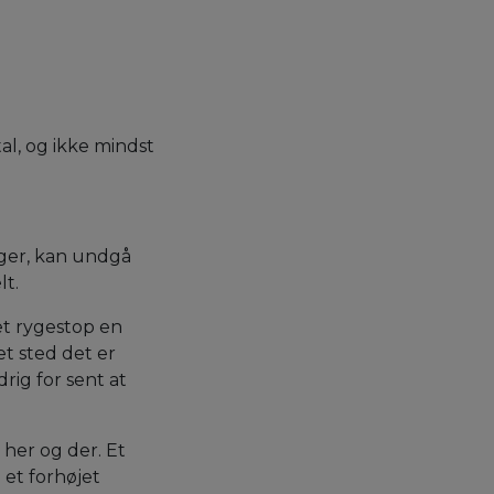
al, og ikke mindst
ger, kan undgå
lt.
et rygestop en
et sted det er
rig for sent at
 her og der. Et
 et forhøjet