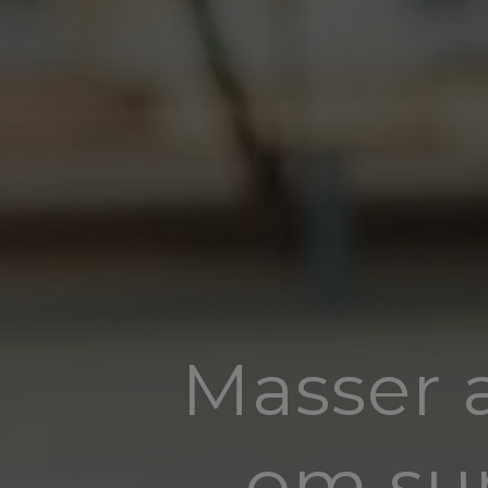
Masser 
om su