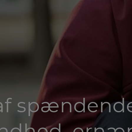
af spændende 
ndhed, ernær