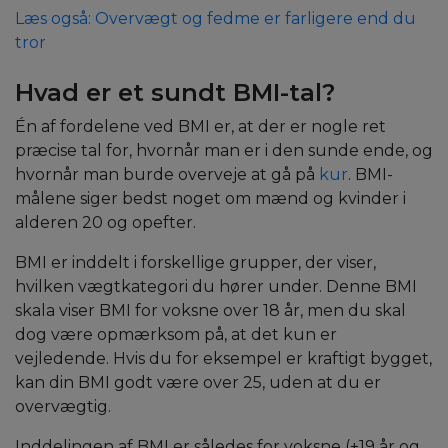
Læs også: Overvægt og fedme er farligere end du
tror
Hvad er et sundt BMI-tal?
Én af fordelene ved BMI er, at der er nogle ret
præcise tal for, hvornår man er i den sunde ende, og
hvornår man burde overveje at gå på
kur
. BMI-
målene siger bedst noget om mænd og kvinder i
alderen 20 og opefter.
BMI er inddelt i forskellige grupper, der viser,
hvilken vægtkategori du hører under. Denne BMI
skala viser BMI for voksne over 18 år, men du skal
dog være opmærksom på, at det kun er
vejledende. Hvis du for eksempel er kraftigt bygget,
kan din BMI godt være over 25, uden at du er
overvægtig.
Inddelingen af BMI er således for voksne (+19 år og