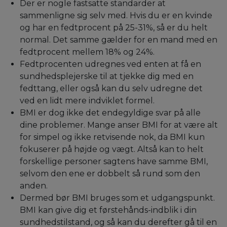
Der er nogle fastsatte standarder at
sammenligne sig selv med. Hvis du er en kvinde
og har en fedtprocent på 25-31%, så er du helt
normal. Det samme gælder for en mand med en
fedtprocent mellem 18% og 24%.
Fedtprocenten udregnes ved enten at få en
sundhedsplejerske til at tjekke dig med en
fedttang, eller også kan du selv udregne det
ved en lidt mere indviklet formel.
BMI er dog ikke det endegyldige svar på alle
dine problemer. Mange anser BMI for at være alt
for simpel og ikke retvisende nok, da BMI kun
fokuserer på højde og vægt. Altså kan to helt
forskellige personer sagtens have samme BMI,
selvom den ene er dobbelt så rund som den
anden.
Dermed bør BMI bruges som et udgangspunkt.
BMI kan give dig et førstehånds-indblik i din
sundhedstilstand, og så kan du derefter gå til en