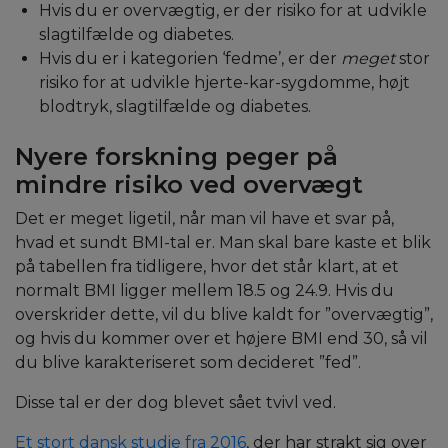
Hvis du er overvægtig, er der risiko for at udvikle
slagtilfælde og diabetes.
Hvis du er i kategorien ‘fedme’, er der
meget
stor
risiko for at udvikle hjerte-kar-sygdomme, højt
blodtryk, slagtilfælde og diabetes.
Nyere forskning peger på
mindre risiko ved overvægt
Det er meget ligetil, når man vil have et svar på,
hvad et sundt BMI-tal er. Man skal bare kaste et blik
på tabellen fra tidligere, hvor det står klart, at et
normalt BMI ligger mellem 18.5 og 24.9. Hvis du
overskrider dette, vil du blive kaldt for ”overvægtig”,
og hvis du kommer over et højere BMI end 30, så vil
du blive karakteriseret som decideret ”fed”.
Disse tal er der dog blevet sået tvivl ved.
Et stort dansk studie fra 2016
, der har strakt sig over