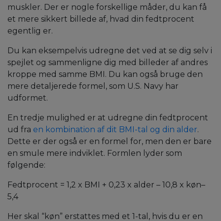
muskler. Der er nogle forskellige måder, du kan få
et mere sikkert billede af, hvad din fedtprocent
egentlig er.
Du kan eksempelvis udregne det ved at se dig selv i
spejlet og sammenligne dig med billeder af andres
kroppe med samme BMI. Du kan også bruge den
mere detaljerede formel, som U.S. Navy har
udformet.
En tredje mulighed er at udregne din fedtprocent
ud fra
en kombination af dit BMI-tal og din alder
.
Dette er der også er en formel for, men den er bare
en smule mere indviklet. Formlen lyder som
følgende:
Fedtprocent = 1,2 x BMI + 0,23 x alder – 10,8 x køn–
5,4
Her skal “køn” erstattes med et 1-tal, hvis du er en