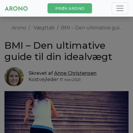
PRØV ARONO
Arono
Vægttab
BMI – Den ultimative guide til din idealvægt
BMI – Den ultimative
guide til din idealvægt
Skrevet af
Anne Christensen
Kostvejleder
17. nov 2021