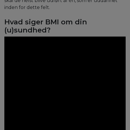
skal de helst blive udført af én, som er uddannet
inden for dette felt.
Hvad siger BMI om din
(u)sundhed?