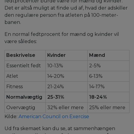
fedtprocenter burde være for mænd og kvinder.
Det er altså muligt at finde ud af, hvad der adskiller
den regulære person fra atleten på 100-meter-
banen.
En normal fedtprocent for mænd og kvinder vil
være således:
Beskrivelse
Kvinder
Mænd
Essentielt fedt
10-13%
2-5%
Atlet
14-20%
6-13%
Fitness
21-24%
14-17%
Normalvægtig
25-31%
18-24%
Overvægtig
32% eller mere
25% eller mere
Kilde:
American Council on Exercise
Ud fra skemaet kan du se, at sammenhængen