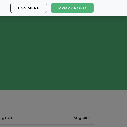
LÆS MERE
PRØV ARONO
0 gram:
16 gram