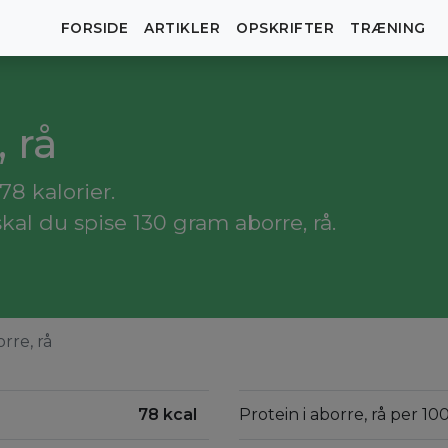
FORSIDE
ARTIKLER
OPSKRIFTER
TRÆNING
, rå
78 kalorier.
kal du spise 130 gram aborre, rå.
rre, rå
78 kcal
Protein i aborre, rå per 10