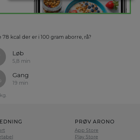
 78 kcal der er i 100 gram aborre, rå?
Løb
5,8 min
Gang
19 min
kg.
LEDNING
PRØV ARONO
rt
App Store
etabel
Play Store