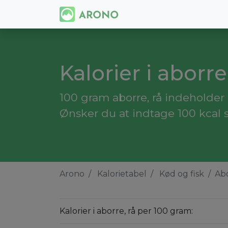
Kalorier i aborre
100 gram aborre, rå indeholder 
Ønsker du at indtage 100 kcal s
Arono
Kalorietabel
Kød og fisk
Abo
Kalorier i aborre, rå per 100 gram: