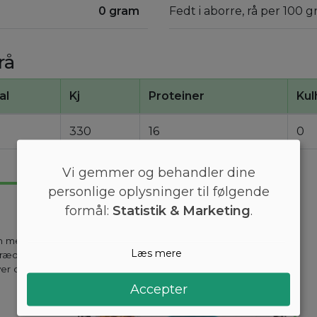
0 gram
Fedt i aborre, rå per 100 g
rå
al
Kj
Proteiner
Kul
330
16
0
Vi gemmer og behandler dine
personlige oplysninger til følgende
formål:
Statistik & Marketing
.
en mest
Læs mere
kræddersyes til
ver dag holder
Accepter