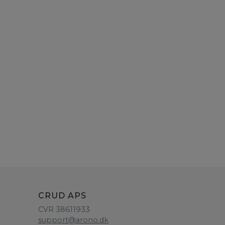
CRUD APS
CVR 38611933
support@arono.dk