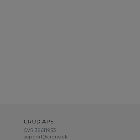
CRUD APS
CVR 38611933
support@arono.dk