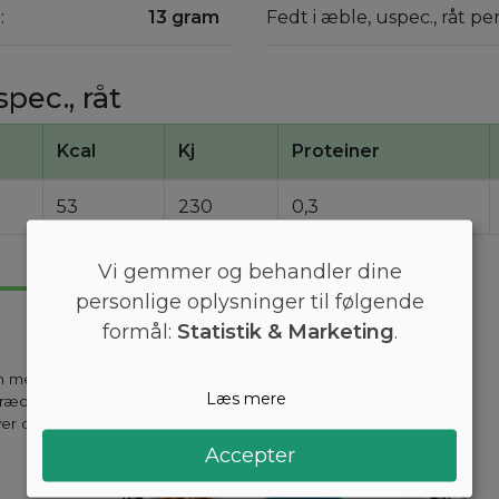
:
13 gram
Fedt i æble, uspec., råt pe
pec., råt
Kcal
Kj
Proteiner
53
230
0,3
Vi gemmer og behandler dine
personlige oplysninger til følgende
formål:
Statistik & Marketing
.
en mest
Læs mere
kræddersyes til
ver dag holder
Accepter