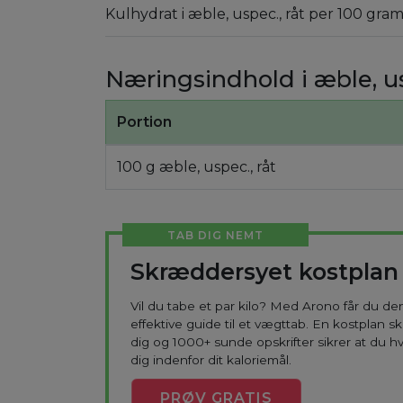
Kulhydrat i æble, uspec., råt per 100 gram
Næringsindhold i æble, us
Portion
100 g æble, uspec., råt
TAB DIG NEMT
Skræddersyet kostplan
Vil du tabe et par kilo? Med Arono får du d
effektive guide til et vægttab. En kostplan s
dig og 1000+ sunde opskrifter sikrer at du h
dig indenfor dit kaloriemål.
PRØV
GRATIS