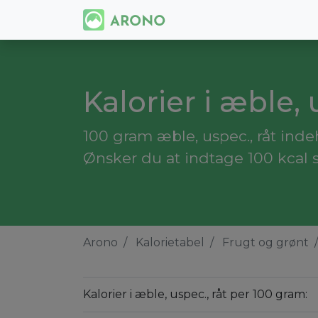
Kalorier i æble, 
100 gram æble, uspec., råt indeh
Ønsker du at indtage 100 kcal s
Arono
Kalorietabel
Frugt og grønt
Kalorier i æble, uspec., råt per 100 gram: