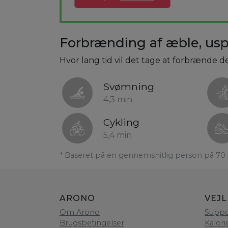
Forbrænding af æble, uspe
Hvor lang tid vil det tage at forbrænde de
Svømning
4,3 min
Cykling
5,4 min
* Baseret på en gennemsnitlig person på 70 
ARONO
VEJ
Om Arono
Suppo
Brugsbetingelser
Kalori