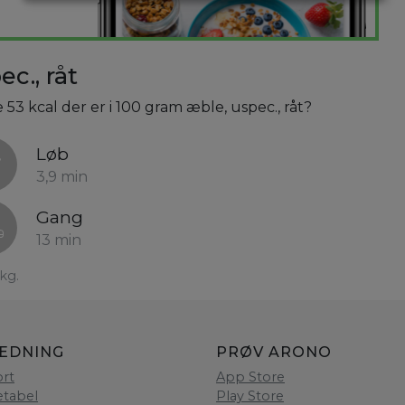
c., råt
 53 kcal der er i 100 gram æble, uspec., råt?
Løb
3,9 min
Gang
13 min
kg.
LEDNING
PRØV ARONO
rt
App Store
etabel
Play Store