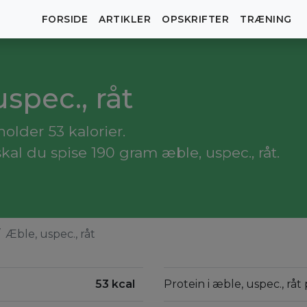
FORSIDE
ARTIKLER
OPSKRIFTER
TRÆNING
uspec., råt
older 53 kalorier.
kal du spise 190 gram æble, uspec., råt.
Æble, uspec., råt
53 kcal
Protein i æble, uspec., råt