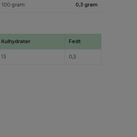
r 100 gram:
0,3 gram
Kulhydrater
Fedt
13
0,3