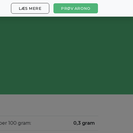
LÆS MERE
PRØV ARONO
 per 100 gram:
0,3 gram