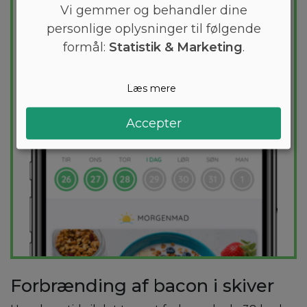
kostplan skræddersyes til dig og 1000+
Vi gemmer og behandler dine
sunde opskrifter sikrer at du hver dag
personlige oplysninger til følgende
holder dig indenfor dit kaloriemål.
formål:
Statistik & Marketing
.
PRØV
GRATIS
Læs mere
Accepter
Forbrænding af bacon i skiver