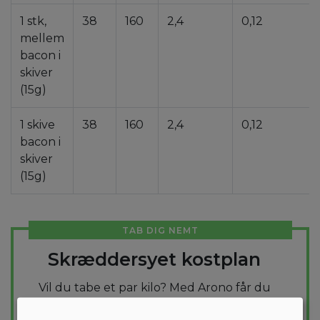
1 stk,
38
160
2,4
0,12
mellem
bacon i
skiver
(15g)
1 skive
38
160
2,4
0,12
bacon i
skiver
(15g)
TAB DIG NEMT
Skræddersyet kostplan
Vil du tabe et par kilo? Med Arono får du
den mest effektive guide til et vægttab. En