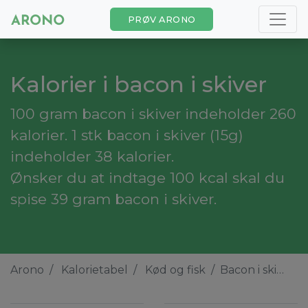
PRØV ARONO
Kalorier i bacon i skiver
100 gram bacon i skiver indeholder 260
kalorier. 1 stk bacon i skiver (15g)
indeholder 38 kalorier.
Ønsker du at indtage 100 kcal skal du
spise 39 gram bacon i skiver.
Arono
Kalorietabel
Kød og fisk
Bacon i skiver