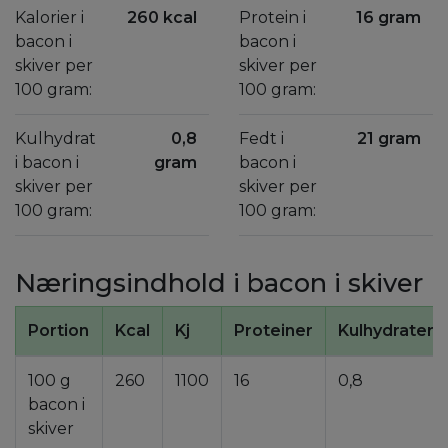
Kalorier i
260 kcal
Protein i
16 gram
bacon i
bacon i
skiver per
skiver per
100 gram:
100 gram:
Kulhydrat
0,8
Fedt i
21 gram
i bacon i
gram
bacon i
skiver per
skiver per
100 gram:
100 gram:
Næringsindhold i bacon i skiver
Portion
Kcal
Kj
Proteiner
Kulhydrater
100 g
260
1100
16
0,8
bacon i
skiver