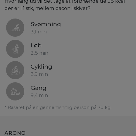
Hvor lang tid vil det tage at forbrænde de 38 kcal
der er i 1 stk, mellem bacon i skiver?
Svømning
3,1 min
Løb
2,8 min
Cykling
3,9 min
Gang
9,4 min
* Baseret på en gennemsnitlig person på 70 kg.
ARONO