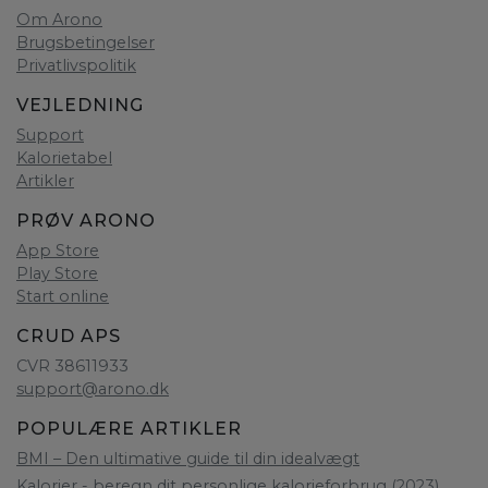
Om Arono
Brugsbetingelser
Privatlivspolitik
VEJLEDNING
Support
Kalorietabel
Artikler
PRØV ARONO
App Store
Play Store
Start online
CRUD APS
CVR 38611933
support@arono.dk
POPULÆRE ARTIKLER
BMI – Den ultimative guide til din idealvægt
Kalorier - beregn dit personlige kalorieforbrug (2023)