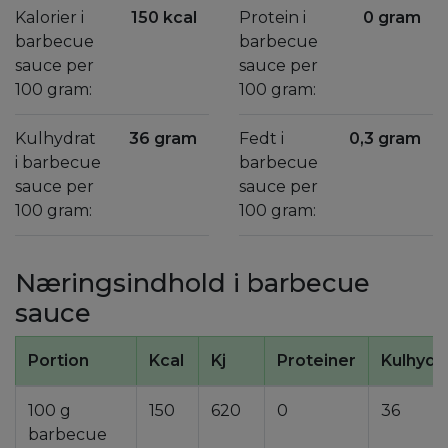
Kalorier i
150 kcal
Protein i
0 gram
barbecue
barbecue
sauce per
sauce per
100 gram:
100 gram:
Kulhydrat
36 gram
Fedt i
0,3 gram
i barbecue
barbecue
sauce per
sauce per
100 gram:
100 gram:
Næringsindhold i barbecue
sauce
Portion
Kcal
Kj
Proteiner
Kulhydr
100 g
150
620
0
36
barbecue