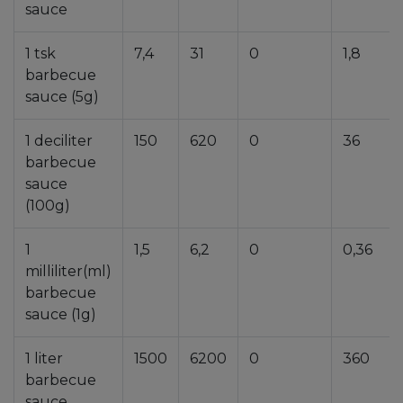
sauce
1 tsk
7,4
31
0
1,8
barbecue
sauce (5g)
1 deciliter
150
620
0
36
barbecue
sauce
(100g)
1
1,5
6,2
0
0,36
milliliter(ml)
barbecue
sauce (1g)
1 liter
1500
6200
0
360
barbecue
sauce