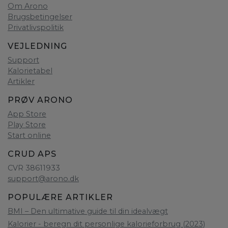
Om Arono
Brugsbetingelser
Privatlivspolitik
VEJLEDNING
Support
Kalorietabel
Artikler
PRØV ARONO
App Store
Play Store
Start online
CRUD APS
CVR 38611933
support@arono.dk
POPULÆRE ARTIKLER
BMI – Den ultimative guide til din idealvægt
Kalorier - beregn dit personlige kalorieforbrug (2023)