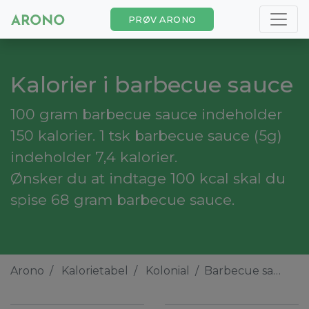
PRØV ARONO
Kalorier i barbecue sauce
100 gram barbecue sauce indeholder
150 kalorier. 1 tsk barbecue sauce (5g)
indeholder 7,4 kalorier.
Ønsker du at indtage 100 kcal skal du
spise 68 gram barbecue sauce.
Arono
Kalorietabel
Kolonial
Barbecue sauce