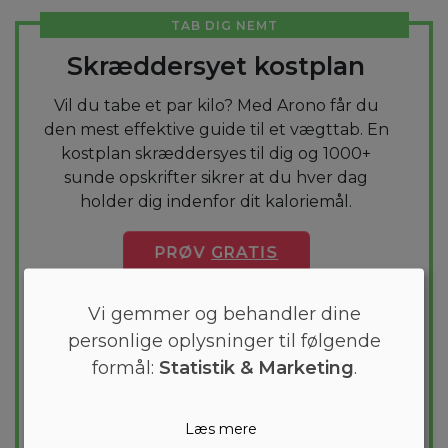
TAB DIG NEMT
Skræddersyet kostplan
Vil du tabe et par kilo? Med Arono får du
den mest effektive guide til et vægttab. En
kostplan skræddersyes til dig og 1000+
sunde opskrifter sikrer at du hver dag
holder dig indenfor dit kaloriemål.
PRØV
GRATIS
Vi gemmer og behandler dine
personlige oplysninger til følgende
formål:
Statistik & Marketing
.
Læs mere