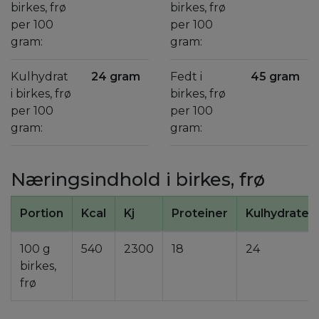
birkes, frø
birkes, frø
per 100
per 100
gram:
gram:
Kulhydrat
24 gram
Fedt i
45 gram
i birkes, frø
birkes, frø
per 100
per 100
gram:
gram:
Næringsindhold i birkes, frø
Portion
Kcal
Kj
Proteiner
Kulhydrater
100 g
540
2300
18
24
birkes,
frø