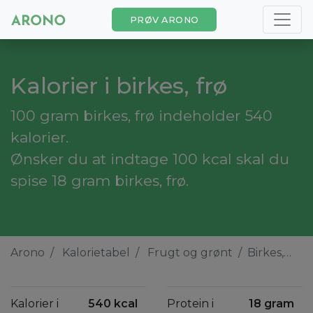
PRØV ARONO
Kalorier i birkes, frø
100 gram birkes, frø indeholder 540
kalorier.
Ønsker du at indtage 100 kcal skal du
spise 18 gram birkes, frø.
Arono
Kalorietabel
Frugt og grønt
Birkes, frø
Kalorier i
540 kcal
Protein i
18 gram