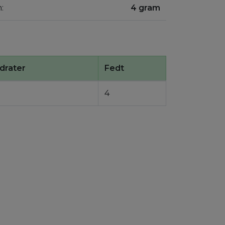
:
4 gram
drater
Fedt
4