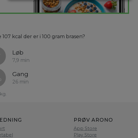
e 107 kcal der er i 100 gram brasen?
Løb
7,9 min
Gang
26 min
kg.
LEDNING
PRØV ARONO
rt
App Store
etabel
Play Store