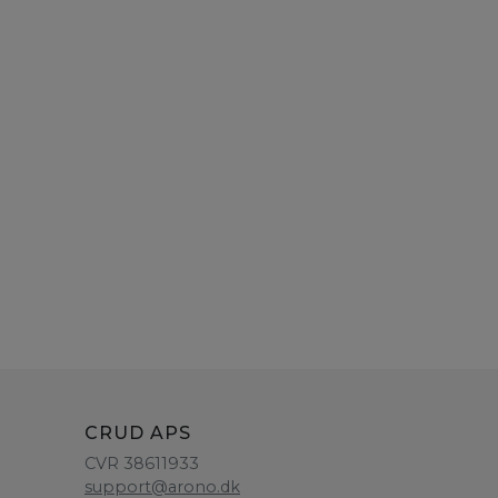
CRUD APS
CVR 38611933
support@arono.dk