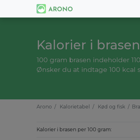
Kalorier i brasen
100 gram brasen indeholder 110 
Ønsker du at indtage 100 kcal 
Arono
Kalorietabel
Kød og fisk
Br
Kalorier i brasen per 100 gram: