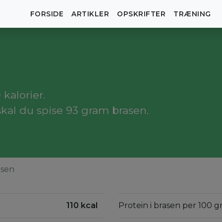
FORSIDE
ARTIKLER
OPSKRIFTER
TRÆNING
kalorier.
skal du spise 93 gram brasen.
asen
110 kcal
Protein i brasen per 100 g