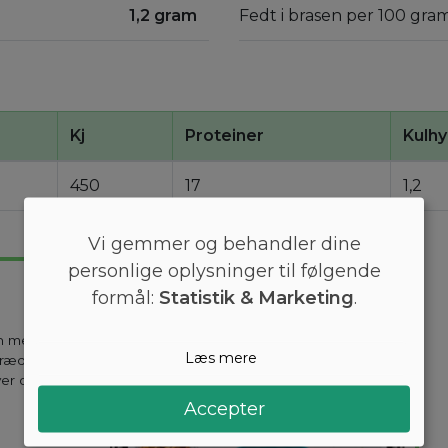
1,2 gram
Fedt i brasen per 100 gram
Kj
Proteiner
Kulhy
450
17
1,2
Vi gemmer og behandler dine
personlige oplysninger til følgende
formål:
Statistik & Marketing
.
en mest
Læs mere
kræddersyes til
ver dag holder
Accepter