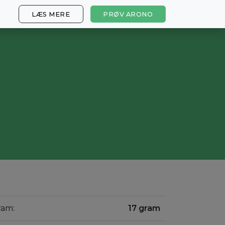
LÆS MERE
PRØV ARONO
ram:
17 gram