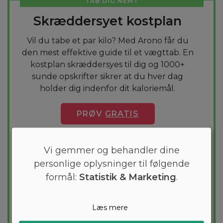
TAB DIG NEMT
Skræddersyet kostplan
Vil du tabe et par kilo? Med Arono får du
den mest effektive guide til et vægttab. En
kostplan skræddersyes til dig og 1000+
sunde opskrifter sikrer at du hver dag
holder dig indenfor dit kaloriemål.
PRØV
GRATIS
Vi gemmer og behandler dine
personlige oplysninger til følgende
formål:
Statistik & Marketing
.
Læs mere