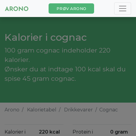
PRØV ARONO
Kalorier i cognac
100 gram cognac indeholder 220
kalorier.
Ønsker du at indtage 100 kcal skal du
spise 45 gram cognac.
Arono
Kalorietabel
Drikkevarer
Cognac
Kalorier i
220 kcal
Protein i
0 gram