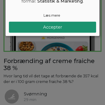
formål:
Statistik & Marketing
.
Læs mere
Accepter
Forbrænding af creme fraiche
38 %
Hvor lang tid vil det tage at forbrænde de 357 kcal
der er i 100 gram creme fraiche 38 %?
Svømning
29 min