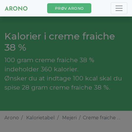
PRØV ARONO
Kalorier i creme fraiche
38 %
100 gram creme fraiche 38 %
indeholder 360 kalorier.
Ønsker du at indtage 100 kcal skal du
spise 28 gram creme fraiche 38 %.
Arono
Kalorietabel
Mejeri
Creme fraiche 38 %