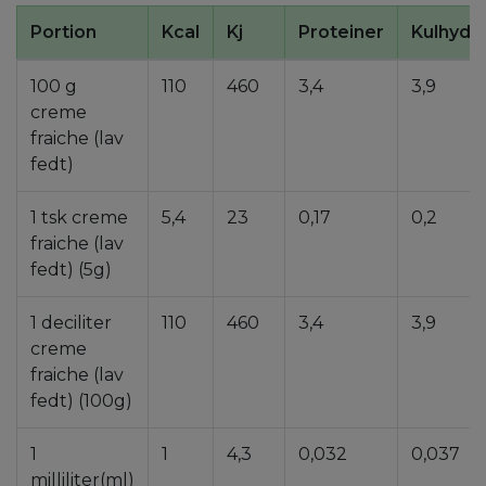
Portion
Kcal
Kj
Proteiner
Kulhydr
100 g
110
460
3,4
3,9
creme
fraiche (lav
fedt)
1 tsk creme
5,4
23
0,17
0,2
fraiche (lav
fedt) (5g)
1 deciliter
110
460
3,4
3,9
creme
fraiche (lav
fedt) (100g)
1
1
4,3
0,032
0,037
milliliter(ml)