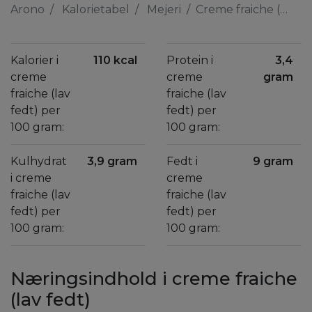
Arono
Kalorietabel
Mejeri
Creme fraiche (lav fedt)
Kalorier i
110 kcal
Protein i
3,4
creme
creme
gram
fraiche (lav
fraiche (lav
fedt) per
fedt) per
100 gram:
100 gram:
Kulhydrat
3,9 gram
Fedt i
9 gram
i creme
creme
fraiche (lav
fraiche (lav
fedt) per
fedt) per
100 gram:
100 gram:
Næringsindhold i creme fraiche
(lav fedt)