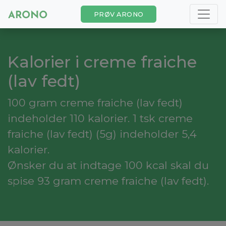
PRØV ARONO
Kalorier i creme fraiche
(lav fedt)
100 gram creme fraiche (lav fedt)
indeholder 110 kalorier. 1 tsk creme
fraiche (lav fedt) (5g) indeholder 5,4
kalorier.
Ønsker du at indtage 100 kcal skal du
spise 93 gram creme fraiche (lav fedt).