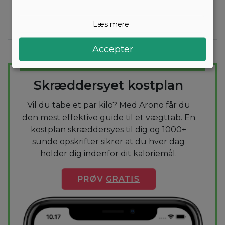
creme
fraiche (lav
Læs mere
fedt) (15g)
Accepter
TAB DIG NEMT
Skræddersyet kostplan
Vil du tabe et par kilo? Med Arono får du
den mest effektive guide til et vægttab. En
kostplan skræddersyes til dig og 1000+
sunde opskrifter sikrer at du hver dag
holder dig indenfor dit kaloriemål.
PRØV
GRATIS