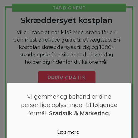
TAB DIG NEMT
Skræddersyet kostplan
Vil du tabe et par kilo? Med Arono får du
den mest effektive guide til et vægttab. En
kostplan skræddersyes til dig og 1000+
sunde opskrifter sikrer at du hver dag
holder dig indenfor dit kaloriemål.
PRØV
GRATIS
Vi gemmer og behandler dine
personlige oplysninger til følgende
formål:
Statistik & Marketing
.
Læs mere