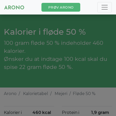
PRØV ARONO
Kalorier i fløde 50 %
100 gram fløde 50 % indeholder 460
kalorier.
Ønsker du at indtage 100 kcal skal du
spise 22 gram fløde 50 %.
Arono
Kalorietabel
Mejeri
Fløde 50 %
Kalorier i
460 kcal
Protein i
1,9 gram