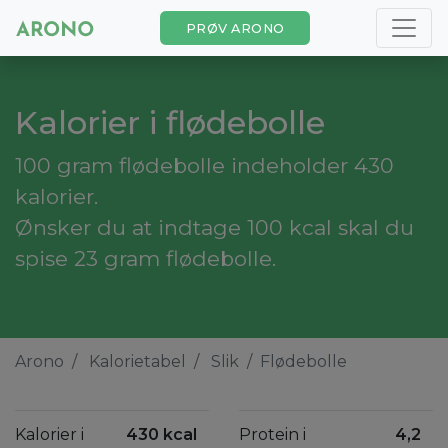
PRØV ARONO
Kalorier i flødebolle
100 gram flødebolle indeholder 430
kalorier.
Ønsker du at indtage 100 kcal skal du
spise 23 gram flødebolle.
Arono
Kalorietabel
Slik
Flødebolle
Kalorier i
430 kcal
Protein i
4,2