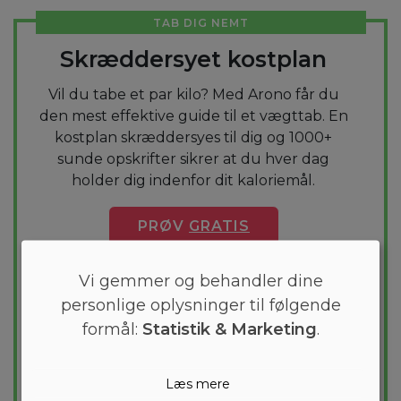
TAB DIG NEMT
Skræddersyet kostplan
Vil du tabe et par kilo? Med Arono får du
den mest effektive guide til et vægttab. En
kostplan skræddersyes til dig og 1000+
sunde opskrifter sikrer at du hver dag
holder dig indenfor dit kaloriemål.
PRØV
GRATIS
Vi gemmer og behandler dine
personlige oplysninger til følgende
formål:
Statistik & Marketing
.
Læs mere