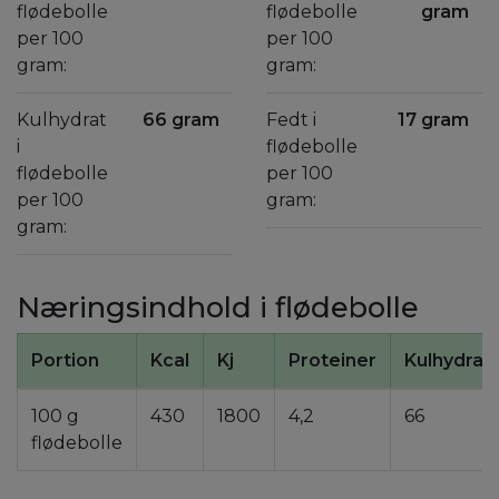
flødebolle
flødebolle
gram
per 100
per 100
gram:
gram:
Kulhydrat
66 gram
Fedt i
17 gram
i
flødebolle
flødebolle
per 100
per 100
gram:
gram:
Næringsindhold i flødebolle
Portion
Kcal
Kj
Proteiner
Kulhydrat
100 g
430
1800
4,2
66
flødebolle