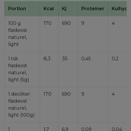
Portion
Kcal
Kj
Proteiner
Kulhydr
100 g
170
690
9
4
flødeost
naturel,
light
1 tsk
8,3
35
0,45
0,2
flødeost
naturel,
light (5g)
1 deciliter
170
690
9
4
flødeost
naturel,
light (100g)
1
1,7
6,9
0,09
0,04