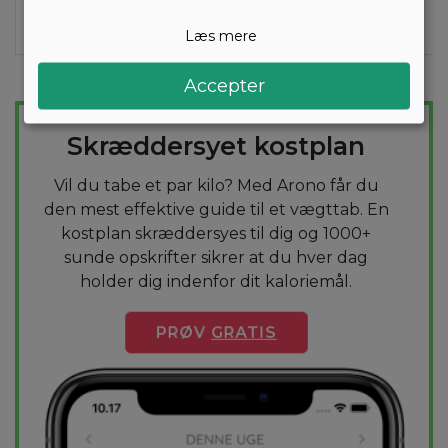
naturel,
light (15g)
Læs mere
Accepter
TAB DIG NEMT
Skræddersyet kostplan
Vil du tabe et par kilo? Med Arono får du
den mest effektive guide til et vægttab. En
kostplan skræddersyes til dig og 1000+
sunde opskrifter sikrer at du hver dag
holder dig indenfor dit kaloriemål.
PRØV
GRATIS