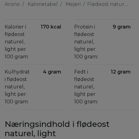
Arono
Kalorietabel
Mejeri
Flødeost naturel, light
Kalorier i
170 kcal
Protein i
9 gram
flødeost
flødeost
naturel,
naturel,
light per
light per
100 gram:
100 gram:
Kulhydrat
4 gram
Fedt i
12 gram
i flødeost
flødeost
naturel,
naturel,
light per
light per
100 gram:
100 gram:
Næringsindhold i flødeost
naturel, light