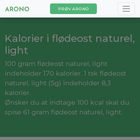
PRØV ARONO
Kalorier i flødeost naturel,
light
100 gram flødeost naturel, light
indeholder 170 kalorier. 1 tsk flødeost
naturel, light (5g) indeholder 8,3
kalorier.
Ønsker du at indtage 100 kcal skal du
spise 61 gram flødeost naturel, light.