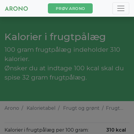
PRØV ARONO
Kalorier i frugtpålæg
100 gram frugtpålæg indeholder 310
kalorier.
Ønsker du at indtage 100 kcal skal du
spise 32 gram frugtpålæg.
Arono
Kalorietabel
Frugt og grønt
Frugtpålæg
Kalorier i frugtpålæg per 100 gram:
310 kcal