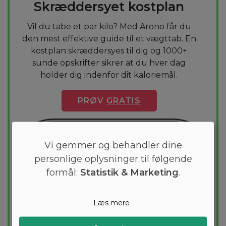
Skræddersyet kostplan
Vil du tabe et par kilo? Med Arono får du
den mest effektive guide til et vægttab. En
kostplan skræddersyes til dig og 1000+
sunde opskrifter sikrer at du hver dag
holder dig indenfor dit kaloriemål.
PRØV
GRATIS
Vi gemmer og behandler dine
personlige oplysninger til følgende
formål:
Statistik & Marketing
.
Læs mere