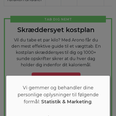
TAB DIG NEMT
Skræddersyet kostplan
Vil du tabe et par kilo? Med Arono får du
den mest effektive guide til et vægttab. En
kostplan skræddersyes til dig og 1000+
sunde opskrifter sikrer at du hver dag
holder dig indenfor dit kaloriemål.
PRØV
GRATIS
Vi gemmer og behandler dine
personlige oplysninger til følgende
formål:
Statistik & Marketing
.