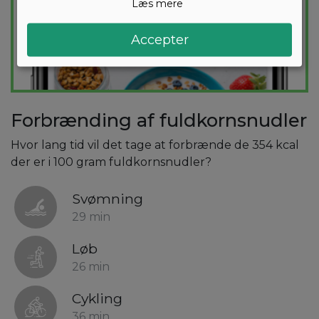
Læs mere
Accepter
Forbrænding af fuldkornsnudler
Hvor lang tid vil det tage at forbrænde de 354 kcal
der er i 100 gram fuldkornsnudler?
Svømning
29 min
Løb
26 min
Cykling
36 min