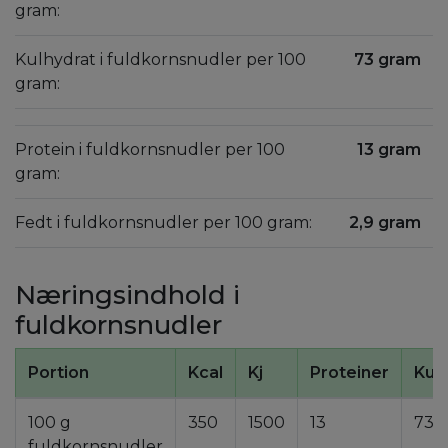
gram:
Kulhydrat i fuldkornsnudler per 100
73 gram
gram:
Protein i fuldkornsnudler per 100
13 gram
gram:
Fedt i fuldkornsnudler per 100 gram:
2,9 gram
Næringsindhold i
fuldkornsnudler
Portion
Kcal
Kj
Proteiner
Kul
100 g
350
1500
13
73
fuldkornsnudler