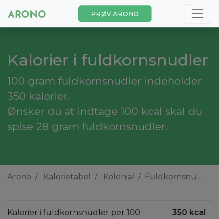
PRØV ARONO
Kalorier i fuldkornsnudler
100 gram fuldkornsnudler indeholder
350 kalorier.
Ønsker du at indtage 100 kcal skal du
spise 28 gram fuldkornsnudler.
Arono
Kalorietabel
Kolonial
Fuldkornsnudler
Kalorier i fuldkornsnudler per 100
350 kcal