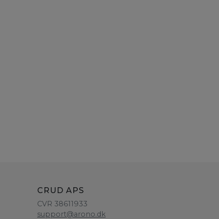
CRUD APS
CVR 38611933
support@arono.dk