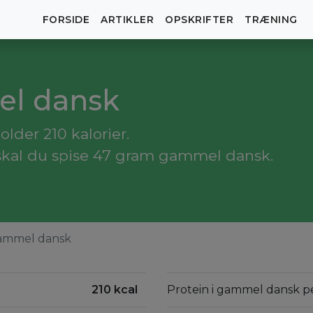
FORSIDE
ARTIKLER
OPSKRIFTER
TRÆNING
el dansk
der 210 kalorier.
 skal du spise 47 gram gammel dansk.
ammel dansk
210 kcal
Protein i gammel dansk p