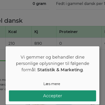
0 gram
Fedt i gammel dansk per 
l dansk
Kcal
Kj
Proteiner
210
890
0
Vi gemmer og behandler dine
personlige oplysninger til følgende
formål:
Statistik & Marketing
.
en mest
Læs mere
kræddersyes til
ver dag holder
Accepter