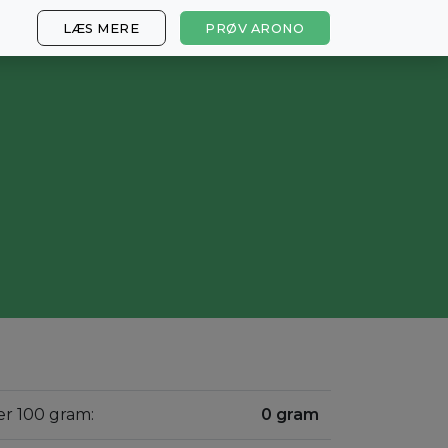
LÆS MERE
PRØV ARONO
er 100 gram:
0 gram