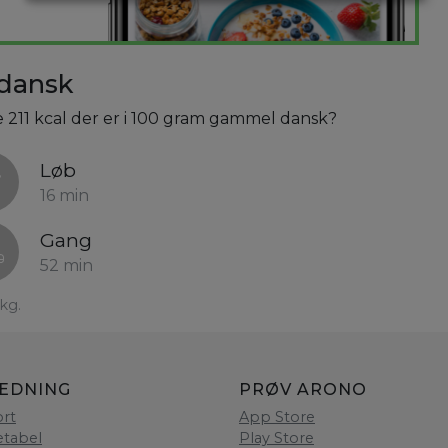
dansk
e 211 kcal der er i 100 gram gammel dansk?
Løb
16 min
Gang
52 min
kg.
LEDNING
PRØV ARONO
rt
App Store
etabel
Play Store