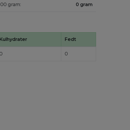
100 gram:
0 gram
Kulhydrater
Fedt
0
0