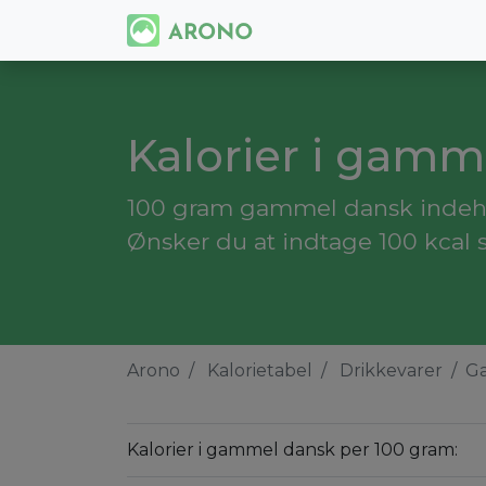
Kalorier i gamm
100 gram gammel dansk indehol
Ønsker du at indtage 100 kcal
Arono
Kalorietabel
Drikkevarer
G
Kalorier i gammel dansk per 100 gram: