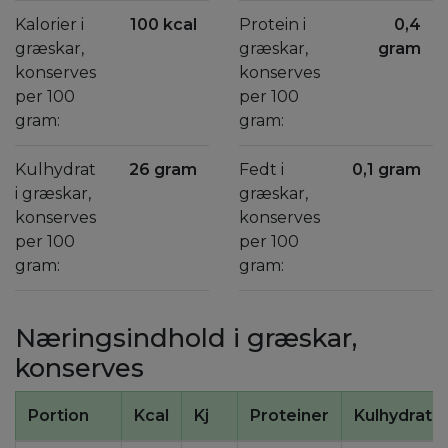
Kalorier i
100 kcal
Protein i
0,4
græskar,
græskar,
gram
konserves
konserves
per 100
per 100
gram:
gram:
Kulhydrat
26 gram
Fedt i
0,1 gram
i græskar,
græskar,
konserves
konserves
per 100
per 100
gram:
gram:
Næringsindhold i græskar,
konserves
Portion
Kcal
Kj
Proteiner
Kulhydrate