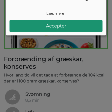
Læs mere
Accepter
Forbrænding af græskar,
konserves
Hvor lang tid vil det tage at forbrænde de 104 kcal
der er i 100 gram græskar, konserves?
Svømning
8,5 min
Løb