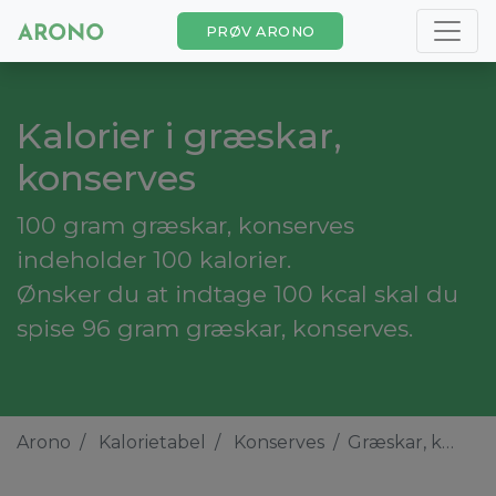
PRØV ARONO
Kalorier i græskar,
konserves
100 gram græskar, konserves
indeholder 100 kalorier.
Ønsker du at indtage 100 kcal skal du
spise 96 gram græskar, konserves.
Arono
Kalorietabel
Konserves
Græskar, konserves