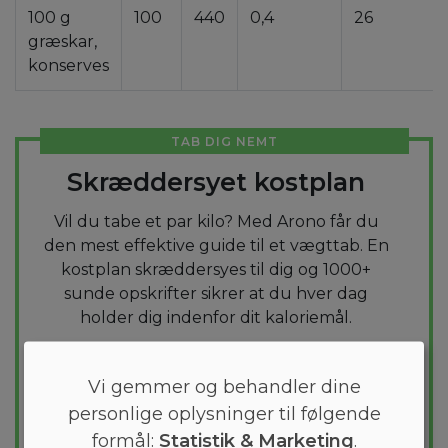
100 g
100
440
0,4
26
græskar,
konserves
TAB DIG NEMT
Skræddersyet kostplan
Vil du tabe et par kilo? Med Arono får du
den mest effektive guide til et vægttab. En
kostplan skræddersyes til dig og 1000+
sunde opskrifter sikrer at du hver dag
holder dig indenfor dit kaloriemål.
PRØV
GRATIS
Vi gemmer og behandler dine
personlige oplysninger til følgende
formål:
Statistik & Marketing
.