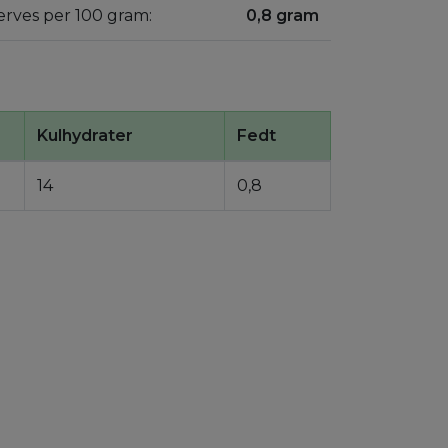
erves per 100 gram:
0,8 gram
Kulhydrater
Fedt
14
0,8