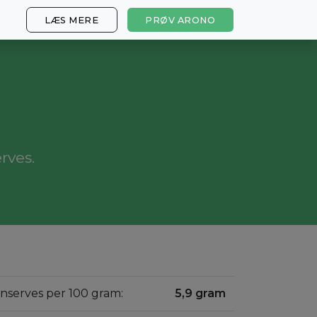
LÆS MERE
PRØV ARONO
rves.
onserves per 100 gram:
5,9 gram