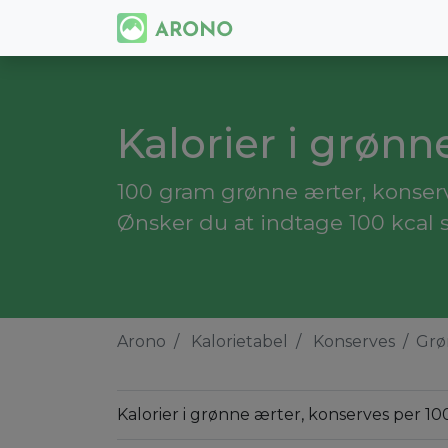
Kalorier i grønn
100 gram grønne ærter, konserv
Ønsker du at indtage 100 kcal 
Arono
Kalorietabel
Konserves
Grø
Kalorier i grønne ærter, konserves per 10