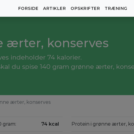
FORSIDE
ARTIKLER
OPSKRIFTER
TRÆNING
e ærter, konserves
es indeholder 74 kalorier.
skal du spise 140 gram grønne ærter, konse
nne ærter, konserves
0 gram:
74 kcal
Protein i grønne ærter, k