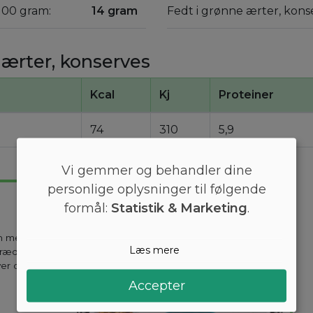
100 gram:
14 gram
Fedt i grønne ærter, kons
ærter, konserves
Kcal
Kj
Proteiner
74
310
5,9
Vi gemmer og behandler dine
personlige oplysninger til følgende
formål:
Statistik & Marketing
.
en mest
Læs mere
kræddersyes til
ver dag holder
Accepter