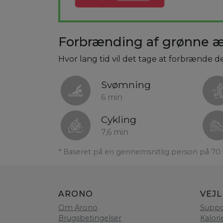
Forbrænding af grønne ær
Hvor lang tid vil det tage at forbrænde d
Svømning
6 min
Cykling
7,6 min
* Baseret på en gennemsnitlig person på 70 
ARONO
VEJ
Om Arono
Suppo
Brugsbetingelser
Kalori