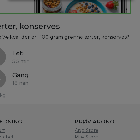
ter, konserves
e 74 kcal der er i 100 gram grønne ærter, konserves?
Løb
5,5 min
Gang
18 min
kg.
LEDNING
PRØV ARONO
rt
App Store
etabel
Play Store