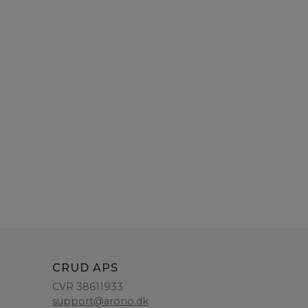
CRUD APS
CVR 38611933
support@arono.dk