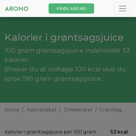
PRØV ARONO
Kalorier i grøntsagsjuice
100 gram grøntsagsjuice indeholder 53
kalorier.
Ønsker du at indtage 100 kcal skal du
spise 190 gram grøntsagsjuice.
Arono
Kalorietabel
Drikkevarer
Grøntsagsjuice
Kalorier i grøntsagsjuice per 100 gram:
53 kcal