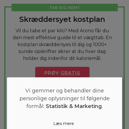
TAB DIG NEMT
Skræddersyet kostplan
Vil du tabe et par kilo? Med Arono får du
den mest effektive guide til et vægttab. En
kostplan skræddersyes til dig og 1000+
sunde opskrifter sikrer at du hver dag
holder dig indenfor dit kaloriemål.
PRØV
GRATIS
Vi gemmer og behandler dine
personlige oplysninger til følgende
formål:
Statistik & Marketing
.
Læs mere