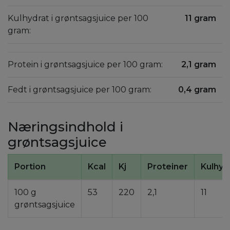
Kulhydrat i grøntsagsjuice per 100
11 gram
gram:
Protein i grøntsagsjuice per 100 gram:
2,1 gram
Fedt i grøntsagsjuice per 100 gram:
0,4 gram
Næringsindhold i
grøntsagsjuice
Portion
Kcal
Kj
Proteiner
Kulhyd
100 g
53
220
2,1
11
grøntsagsjuice