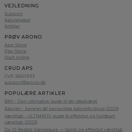
VEJLEDNING
Support
Kalorietabel
Artikler
PRØV ARONO
App Store
Play Store
Start online
CRUD APS
CVR 38611933
support@arono.dk
POPULÆRE ARTIKLER
BMI – Den ultimative guide til din idealvægt
Kalorier - beregn dit personlige kalorieforbrug (2023)
Vægttab - ULTIMATIV guide til effektivt og holdbart
vægttab (2023)
De 10 Bedste Slankekure — Varigt og effektivt vægttab