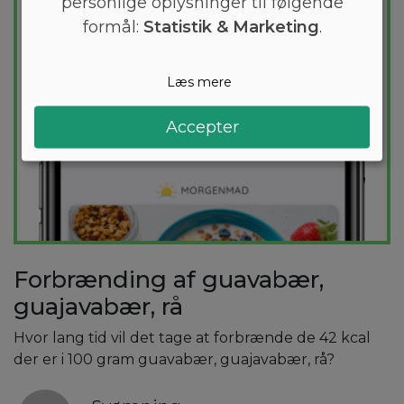
personlige oplysninger til følgende
formål:
Statistik & Marketing
.
Læs mere
Accepter
Forbrænding af guavabær,
guajavabær, rå
Hvor lang tid vil det tage at forbrænde de 42 kcal
der er i 100 gram guavabær, guajavabær, rå?