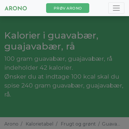
PRØV ARONO
Kalorier i guavabær,
guajavabær, rå
100 gram guavabær, guajavabær, rå
indeholder 42 kalorier.
Ønsker du at indtage 100 kcal skal du
spise 240 gram guavabær, guajavabær,
rå.
Arono
Kalorietabel
Frugt og grønt
Guavabær, guajavabær, rå