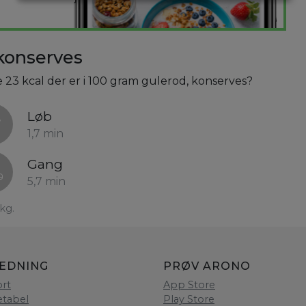
konserves
e 23 kcal der er i 100 gram gulerod, konserves?
Løb
1,7 min
Gang
5,7 min
kg.
LEDNING
PRØV ARONO
rt
App Store
etabel
Play Store