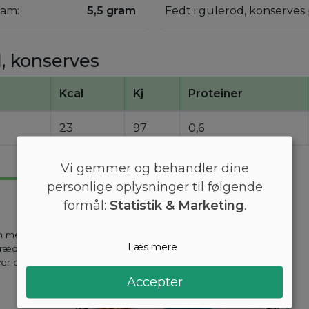
ram:
5,5 gram
Fedt i gulerod, konserves
, konserves
Kcal
Kj
Proteiner
23
97
0,6
Vi gemmer og behandler dine
personlige oplysninger til følgende
formål:
Statistik & Marketing
.
en mest
Læs mere
kræddersyes til
ver dag holder
Accepter