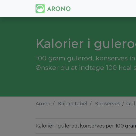
Kalorier i guler
100 gram gulerod, konserves in
Ønsker du at indtage 100 kcal 
Arono
Kalorietabel
Konserves
Gul
Kalorier i gulerod, konserves per 100 gra