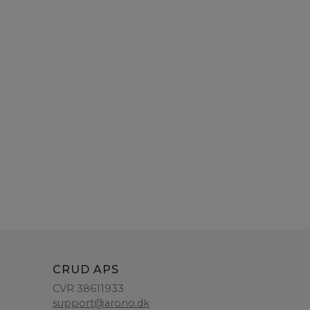
CRUD APS
CVR 38611933
support@arono.dk