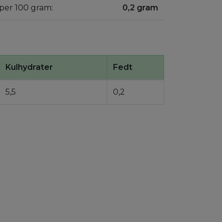
 per 100 gram:
0,2 gram
Kulhydrater
Fedt
5,5
0,2