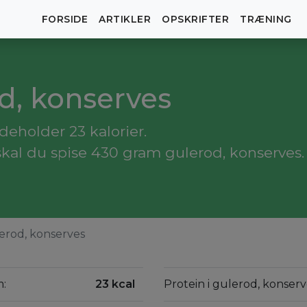
FORSIDE
ARTIKLER
OPSKRIFTER
TRÆNING
od, konserves
deholder 23 kalorier.
skal du spise 430 gram gulerod, konserves.
erod, konserves
m:
23 kcal
Protein i gulerod, konser