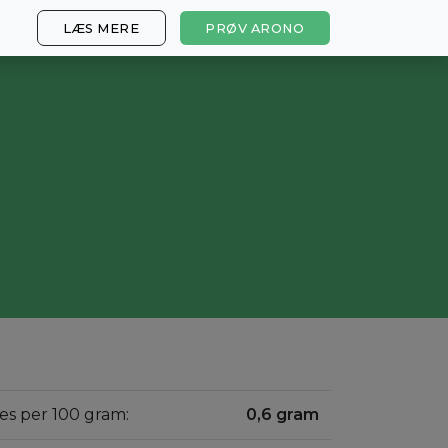
LÆS MERE
PRØV ARONO
ves per 100 gram:
0,6 gram