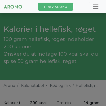
PRØV ARONO
Kalorier i hellefisk, røget
100 gram hellefisk, røget indeholder
200 kalorier.
Ønsker du at indtage 100 kcal skal du
spise 50 gram hellefisk, røget.
Arono
Kalorietabel
Kød og fisk
Hellefisk, røget
Kalorier i
200 kcal
Protein i
14 gram