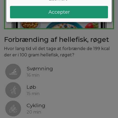
Accepter
Forbrænding af hellefisk, røget
Hvor lang tid vil det tage at forbrænde de 199 kcal
der er i 100 gram hellefisk, røget?
Svømning
16 min
Løb
15 min
Cykling
20 min