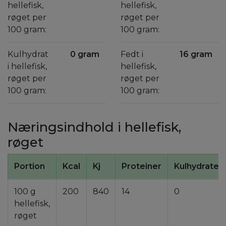
hellefisk,
hellefisk,
røget per
røget per
100 gram:
100 gram:
Kulhydrat
0 gram
Fedt i
16 gram
i hellefisk,
hellefisk,
røget per
røget per
100 gram:
100 gram:
Næringsindhold i hellefisk,
røget
Portion
Kcal
Kj
Proteiner
Kulhydrater
100 g
200
840
14
0
hellefisk,
røget