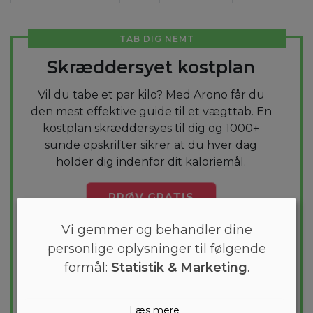
TAB DIG NEMT
Skræddersyet kostplan
Vil du tabe et par kilo? Med Arono får du
den mest effektive guide til et vægttab. En
kostplan skræddersyes til dig og 1000+
sunde opskrifter sikrer at du hver dag
holder dig indenfor dit kaloriemål.
PRØV
GRATIS
Vi gemmer og behandler dine
personlige oplysninger til følgende
formål:
Statistik & Marketing
.
Læs mere