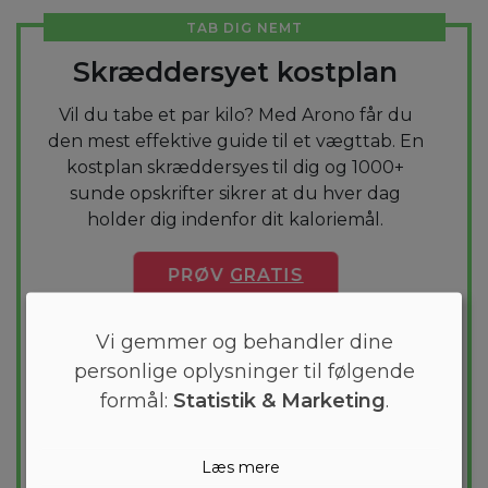
TAB DIG NEMT
Skræddersyet kostplan
Vil du tabe et par kilo? Med Arono får du
den mest effektive guide til et vægttab. En
kostplan skræddersyes til dig og 1000+
sunde opskrifter sikrer at du hver dag
holder dig indenfor dit kaloriemål.
PRØV
GRATIS
Vi gemmer og behandler dine
personlige oplysninger til følgende
formål:
Statistik & Marketing
.
Læs mere