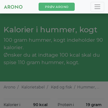
PRØV ARONO
Kalorier i hummer, kogt
100 gram hummer, kogt indeholder 90
kalorier.
Ønsker du at indtage 100 kcal skal du
spise 110 gram hummer, kogt.
Arono
Kalorietabel
Kød og fisk
Hummer, kogt
Kalorier i
90 kcal
Protein i
19 gram