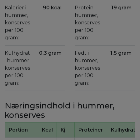
Kalorier i
90 kcal
Protein i
19 gram
hummer,
hummer,
konserves
konserves
per 100
per 100
gram:
gram:
Kulhydrat
0,3 gram
Fedt i
1,5 gram
i hummer,
hummer,
konserves
konserves
per 100
per 100
gram:
gram:
Næringsindhold i hummer,
konserves
Portion
Kcal
Kj
Proteiner
Kulhydrate