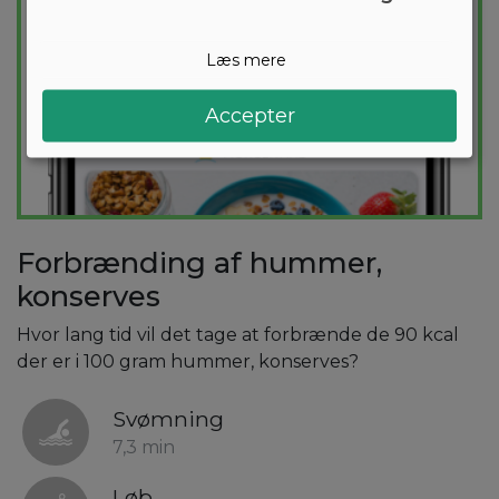
Læs mere
Accepter
Forbrænding af hummer,
konserves
Hvor lang tid vil det tage at forbrænde de 90 kcal
der er i 100 gram hummer, konserves?
Svømning
7,3 min
Løb