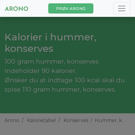
PRØV ARONO
Kalorier i hummer,
konserves
100 gram hummer, konserves
indeholder 90 kalorier.
Ønsker du at indtage 100 kcal skal du
spise 110 gram hummer, konserves.
Arono
Kalorietabel
Konserves
Hummer, konserves