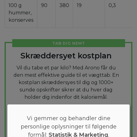
100 g
90
380
19
0,3
hummer,
konserves
TAB DIG NEMT
Skræddersyet kostplan
Vil du tabe et par kilo? Med Arono får du
den mest effektive guide til et vægttab. En
kostplan skræddersyes til dig og 1000+
sunde opskrifter sikrer at du hver dag
holder dig indenfor dit kaloriemål.
PRØV
GRATIS
Vi gemmer og behandler dine
personlige oplysninger til følgende
formål:
Statistik & Marketing
.