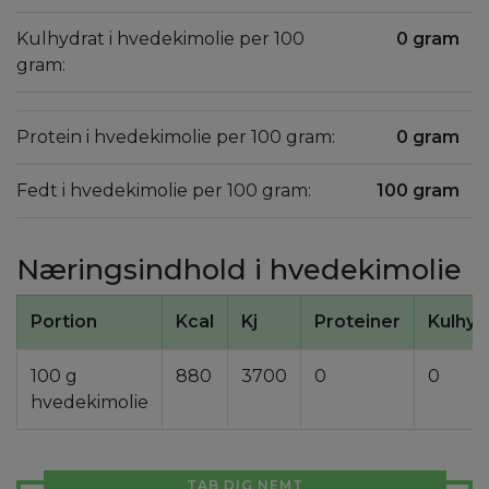
Kulhydrat i hvedekimolie per 100
0 gram
gram:
Protein i hvedekimolie per 100 gram:
0 gram
Fedt i hvedekimolie per 100 gram:
100 gram
Næringsindhold i hvedekimolie
Portion
Kcal
Kj
Proteiner
Kulhyd
100 g
880
3700
0
0
hvedekimolie
TAB DIG NEMT