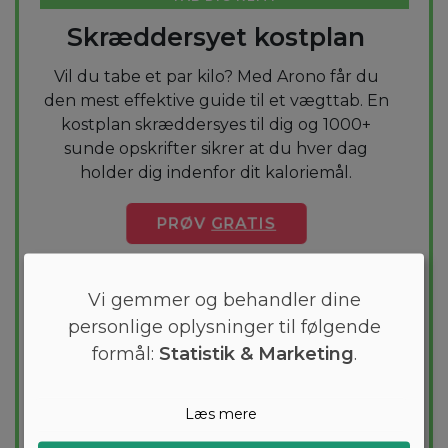
Skræddersyet kostplan
Vil du tabe et par kilo? Med Arono får du
den mest effektive guide til et vægttab. En
kostplan skræddersyes til dig og 1000+
sunde opskrifter sikrer at du hver dag
holder dig indenfor dit kaloriemål.
PRØV
GRATIS
Vi gemmer og behandler dine
personlige oplysninger til følgende
formål:
Statistik & Marketing
.
Læs mere