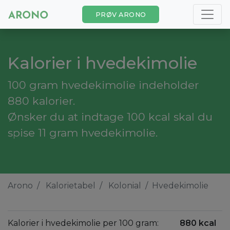
PRØV ARONO
Kalorier i hvedekimolie
100 gram hvedekimolie indeholder
880 kalorier.
Ønsker du at indtage 100 kcal skal du
spise 11 gram hvedekimolie.
Arono
Kalorietabel
Kolonial
Hvedekimolie
Kalorier i hvedekimolie per 100 gram:
880 kcal