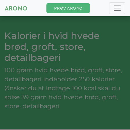
PRØV ARONO
Kalorier i hvid hvede
brød, groft, store,
detailbageri
100 gram hvid hvede brød, groft, store,
detailbageri indeholder 250 kalorier.
Ønsker du at indtage 100 kcal skal du
spise 39 gram hvid hvede brød, groft,
store, detailbageri.