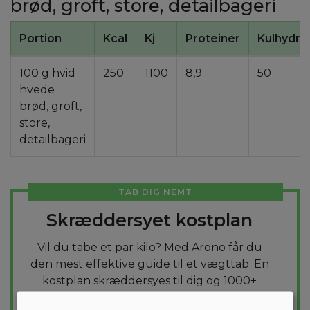
brød, groft, store, detailbageri
Portion
Kcal
Kj
Proteiner
Kulhydra
100 g hvid
250
1100
8,9
50
hvede
brød, groft,
store,
detailbageri
TAB DIG NEMT
Skræddersyet kostplan
Vil du tabe et par kilo? Med Arono får du
den mest effektive guide til et vægttab. En
kostplan skræddersyes til dig og 1000+
sunde opskrifter sikrer at du hver dag