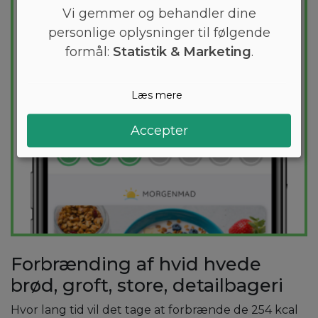
holder dig indenfor dit kaloriemål.
Vi gemmer og behandler dine
personlige oplysninger til følgende
PRØV
GRATIS
formål:
Statistik & Marketing
.
Læs mere
Accepter
Forbrænding af hvid hvede
brød, groft, store, detailbageri
Hvor lang tid vil det tage at forbrænde de 254 kcal