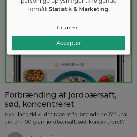
personlige oplysninger til følgende
formål:
Statistik & Marketing
.
Læs mere
Accepter
Forbrænding af jordbærsaft,
sød, koncentreret
Hvor lang tid vil det tage at forbrænde de 172 kcal
der er i 100 gram jordbærsaft, sød, koncentreret?