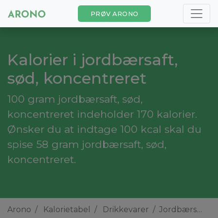
PRØV ARONO
Kalorier i jordbærsaft,
sød, koncentreret
100 gram jordbærsaft, sød,
koncentreret indeholder 170 kalorier.
Ønsker du at indtage 100 kcal skal du
spise 58 gram jordbærsaft, sød,
koncentreret.
Arono
Kalorietabel
Drikkevarer
Jordbærsaft, sød, koncentreret