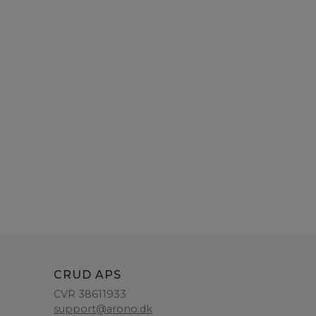
CRUD APS
CVR 38611933
support@arono.dk