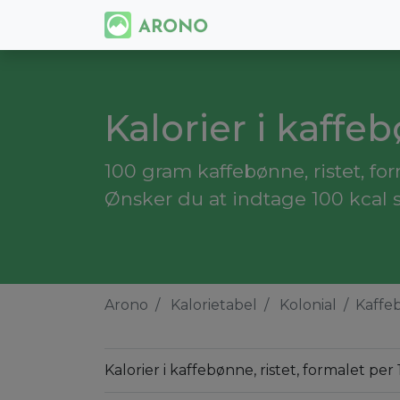
Kalorier i kaffeb
100 gram kaffebønne, ristet, fo
Ønsker du at indtage 100 kcal s
Arono
Kalorietabel
Kolonial
Kaffeb
Kalorier i kaffebønne, ristet, formalet per