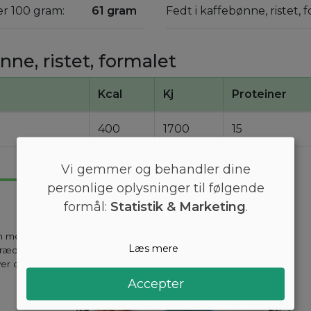
er 100 gram:
61 gram
Fedt i kaffebønne, ristet,
ne, ristet, formalet
Kcal
Kj
Proteiner
400
1700
15
Vi gemmer og behandler dine
personlige oplysninger til følgende
formål:
Statistik & Marketing
.
en mest
Læs mere
kræddersyes til
ver dag holder
Accepter