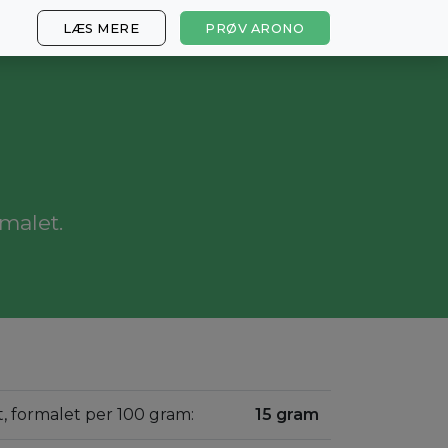
LÆS MERE
PRØV ARONO
rmalet.
et, formalet per 100 gram:
15 gram