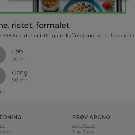
, ristet, formalet
 398 kcal der er i 100 gram kaffebønne, ristet, formalet?
Løb
30 min
Gang
98 min
kg.
LEDNING
PRØV ARONO
rt
App Store
etabel
Play Store