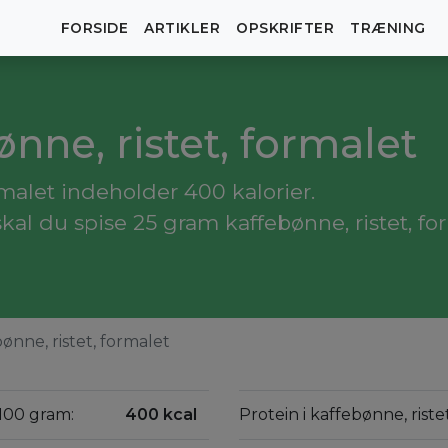
FORSIDE
ARTIKLER
OPSKRIFTER
TRÆNING
ønne, ristet, formalet
rmalet indeholder 400 kalorier.
kal du spise 25 gram kaffebønne, ristet, fo
ønne, ristet, formalet
 100 gram:
400 kcal
Protein i kaffebønne, rist