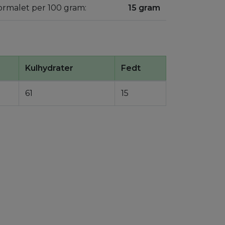
 formalet per 100 gram:
15 gram
Kulhydrater
Fedt
61
15