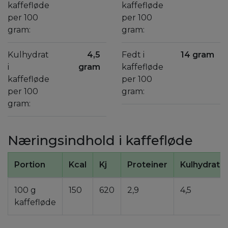
kaffefløde
kaffefløde
per 100
per 100
gram:
gram:
Kulhydrat
4,5
Fedt i
14 gram
i
gram
kaffefløde
kaffefløde
per 100
per 100
gram:
gram:
Næringsindhold i kaffefløde
Portion
Kcal
Kj
Proteiner
Kulhydrate
100 g
150
620
2,9
4,5
kaffefløde