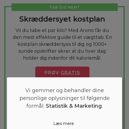
TAB DIG NEMT
Skræddersyet kostplan
Vil du tabe et par kilo? Med Arono får du
den mest effektive guide til et vægttab. En
kostplan skræddersyes til dig og 1000+
sunde opskrifter sikrer at du hver dag
holder dig indenfor dit kaloriemål.
PRØV
GRATIS
Vi gemmer og behandler dine
personlige oplysninger til følgende
formål:
Statistik & Marketing
.
Læs mere