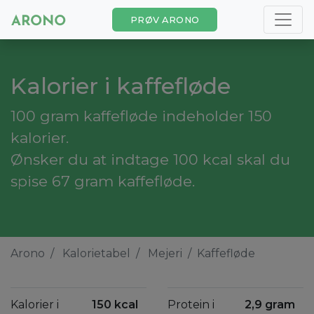
PRØV ARONO
Kalorier i kaffefløde
100 gram kaffefløde indeholder 150
kalorier.
Ønsker du at indtage 100 kcal skal du
spise 67 gram kaffefløde.
Arono
Kalorietabel
Mejeri
Kaffefløde
Kalorier i
150 kcal
Protein i
2,9 gram