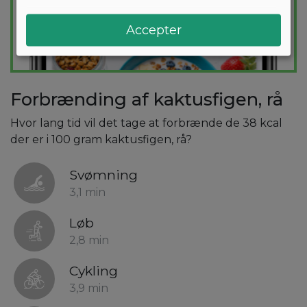
Accepter
Forbrænding af kaktusfigen, rå
Hvor lang tid vil det tage at forbrænde de 38 kcal
der er i 100 gram kaktusfigen, rå?
Svømning
3,1 min
Løb
2,8 min
Cykling
3,9 min