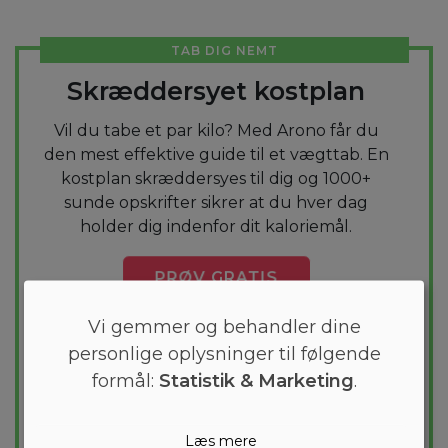
TAB DIG NEMT
Skræddersyet kostplan
Vil du tabe et par kilo? Med Arono får du
den mest effektive guide til et vægttab. En
kostplan skræddersyes til dig og 1000+
sunde opskrifter sikrer at du hver dag
holder dig indenfor dit kaloriemål.
PRØV
GRATIS
Vi gemmer og behandler dine
personlige oplysninger til følgende
formål:
Statistik & Marketing
.
Læs mere