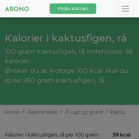
PRØV ARONO
Kalorier i kaktusfigen, rå
100 gram kaktusfigen, rå indeholder 38
kalorier.
Ønsker du at indtage 100 kcal skal du
spise 260 gram kaktusfigen, rå.
Arono
Kalorietabel
Frugt og grønt
Kaktusfigen, rå
Kalorier i kaktusfigen, rå per 100 gram:
38 kcal