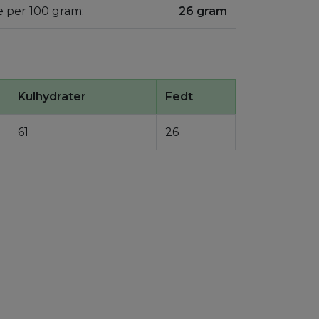
ve per 100 gram:
26 gram
Kulhydrater
Fedt
61
26