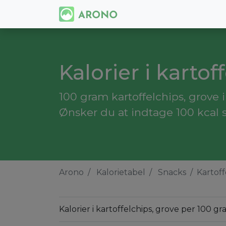
Kalorier i kartof
100 gram kartoffelchips, grove 
Ønsker du at indtage 100 kcal s
Arono
Kalorietabel
Snacks
Kartoff
Kalorier i kartoffelchips, grove per 100 gr