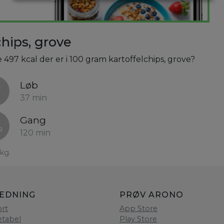
hips, grove
 497 kcal der er i 100 gram kartoffelchips, grove?
Løb
37 min
Gang
120 min
kg.
LEDNING
PRØV ARONO
rt
App Store
etabel
Play Store