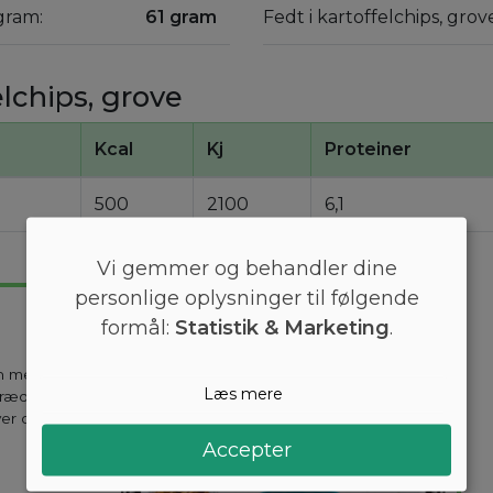
gram:
61 gram
Fedt i kartoffelchips, gro
lchips, grove
Kcal
Kj
Proteiner
500
2100
6,1
Vi gemmer og behandler dine
personlige oplysninger til følgende
formål:
Statistik & Marketing
.
en mest
Læs mere
kræddersyes til
ver dag holder
Accepter