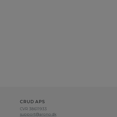
CRUD APS
CVR 38611933
support@arono.dk