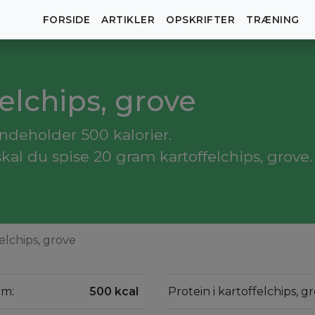
FORSIDE
ARTIKLER
OPSKRIFTER
TRÆNING
felchips, grove
indeholder 500 kalorier.
kal du spise 20 gram kartoffelchips, grove.
elchips, grove
am:
500 kcal
Protein i kartoffelchips, 