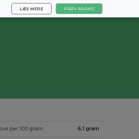
LÆS MERE
PRØV ARONO
grove per 100 gram:
6,1 gram