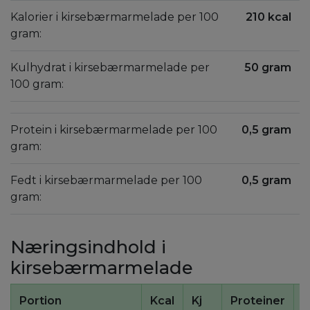
Kalorier i kirsebærmarmelade per 100
210 kcal
gram:
Kulhydrat i kirsebærmarmelade per
50 gram
100 gram:
Protein i kirsebærmarmelade per 100
0,5 gram
gram:
Fedt i kirsebærmarmelade per 100
0,5 gram
gram:
Næringsindhold i
kirsebærmarmelade
Portion
Kcal
Kj
Proteiner
K