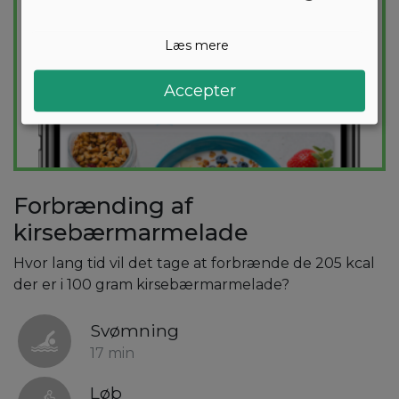
Læs mere
Accepter
Forbrænding af
kirsebærmarmelade
Hvor lang tid vil det tage at forbrænde de 205 kcal
der er i 100 gram kirsebærmarmelade?
Svømning
17 min
Løb