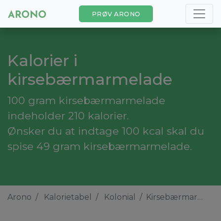
PRØV ARONO
Kalorier i
kirsebærmarmelade
100 gram kirsebærmarmelade
indeholder 210 kalorier.
Ønsker du at indtage 100 kcal skal du
spise 49 gram kirsebærmarmelade.
Arono
Kalorietabel
Kolonial
Kirsebærmarmelade