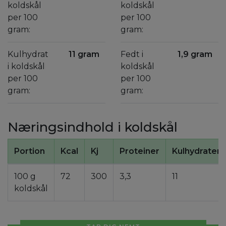
koldskål
koldskål
per 100
per 100
gram:
gram:
Kulhydrat
11 gram
Fedt i
1,9 gram
i koldskål
koldskål
per 100
per 100
gram:
gram:
Næringsindhold i koldskål
Portion
Kcal
Kj
Proteiner
Kulhydrater
100 g
72
300
3,3
11
koldskål