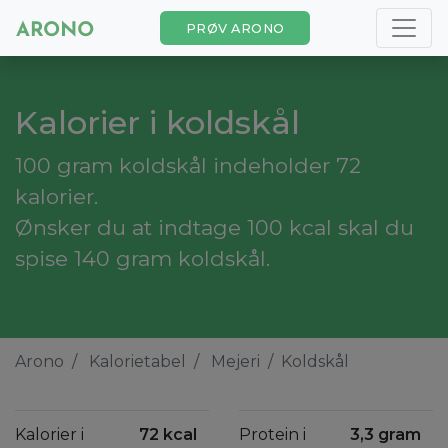
PRØV ARONO
Kalorier i koldskål
100 gram koldskål indeholder 72
kalorier.
Ønsker du at indtage 100 kcal skal du
spise 140 gram koldskål.
Arono
Kalorietabel
Mejeri
Koldskål
Kalorier i
72 kcal
Protein i
3,3 gram