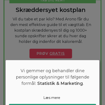
TAB DIG NEMT
Skræddersyet kostplan
Vil du tabe et par kilo? Med Arono får du
den mest effektive guide til et vægttab. En
kostplan skræddersyes til dig og 1000+
sunde opskrifter sikrer at du hver dag
holder dig indenfor dit kaloriemål.
PRØV
GRATIS
Vi gemmer og behandler dine
personlige oplysninger til følgende
formål:
Statistik & Marketing
.
Læs mere