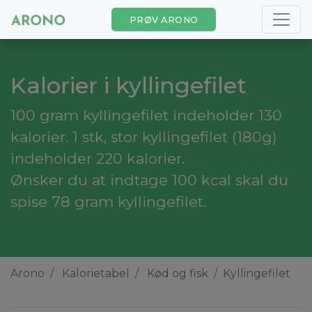
PRØV ARONO
Kalorier i kyllingefilet
100 gram kyllingefilet indeholder 130
kalorier. 1 stk, stor kyllingefilet (180g)
indeholder 220 kalorier.
Ønsker du at indtage 100 kcal skal du
spise 78 gram kyllingefilet.
Arono
Kalorietabel
Kød og fisk
Kyllingefilet