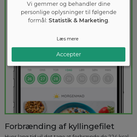
Vi gemmer og behandler dine
sunde opskrifter sikrer at du hver dag
personlige oplysninger til følgende
holder dig indenfor dit kaloriemål.
formål:
Statistik & Marketing
.
PRØV
GRATIS
Læs mere
Accepter
Forbrænding af kyllingefilet
Hvor lang tid vil det tage at forbrænde de 224 kcal