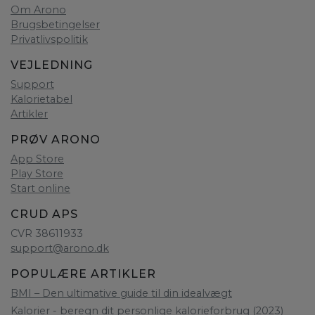
Om Arono
Brugsbetingelser
Privatlivspolitik
VEJLEDNING
Support
Kalorietabel
Artikler
PRØV ARONO
App Store
Play Store
Start online
CRUD APS
CVR 38611933
support@arono.dk
POPULÆRE ARTIKLER
BMI – Den ultimative guide til din idealvægt
Kalorier - beregn dit personlige kalorieforbrug (2023)