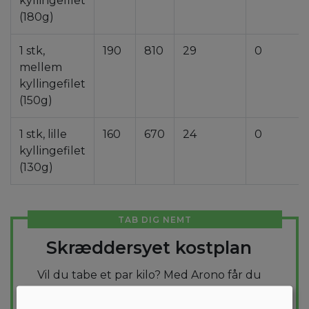
kyllingefilet
(180g)
1 stk,
190
810
29
0
mellem
kyllingefilet
(150g)
1 stk, lille
160
670
24
0
kyllingefilet
(130g)
TAB DIG NEMT
Skræddersyet kostplan
Vil du tabe et par kilo? Med Arono får du
den mest effektive guide til et vægttab. En
kostplan skræddersyes til dig og 1000+