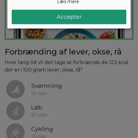
Læs mere
Accepter
Forbrænding af lever, okse, rå
Hvor lang tid vil det tage at forbrænde de 123 kcal
der er i 100 gram lever, okse, rå?
Svømning
10 min
Løb
9,1 min
Cykling
13 min