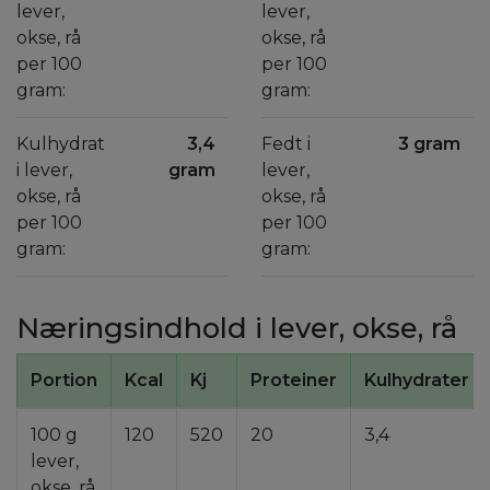
lever,
lever,
okse, rå
okse, rå
per 100
per 100
gram:
gram:
Kulhydrat
3,4
Fedt i
3 gram
i lever,
gram
lever,
okse, rå
okse, rå
per 100
per 100
gram:
gram:
Næringsindhold i lever, okse, rå
Portion
Kcal
Kj
Proteiner
Kulhydrater
100 g
120
520
20
3,4
lever,
okse, rå