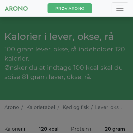
PRØV ARONO
Kalorier i lever, okse, rå
100 gram lever, okse, rå indeholder 120
kalorier.
Ønsker du at indtage 100 kcal skal du
spise 81 gram lever, okse, rå.
Arono
Kalorietabel
Kød og fisk
Lever, okse, rå
Kalorier i
120 kcal
Protein i
20 gram