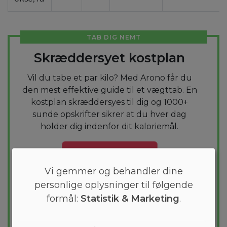
TAB DIG NEMT
Skræddersyet kostplan
Vil du tabe et par kilo? Med Arono får du
den mest effektive guide til et vægttab. En
kostplan skræddersyes til dig og 1000+
sunde opskrifter sikrer at du hver dag
holder dig indenfor dit kaloriemål.
PRØV
GRATIS
Vi gemmer og behandler dine
personlige oplysninger til følgende
formål:
Statistik & Marketing
.