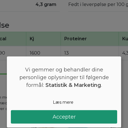
4,3 gram
Fedt i leverpølse per 100 
lse
cal
Kj
Proteiner
Ku
90
1600
13
4,
Vi gemmer og behandler dine
personlige oplysninger til følgende
formål:
Statistik & Marketing
.
en mest
Læs mere
kræddersyes til
ver dag holder
Accepter