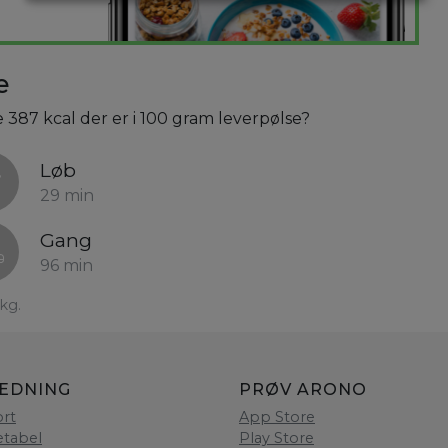
e
e 387 kcal der er i 100 gram leverpølse?
Løb
29 min
Gang
96 min
kg.
LEDNING
PRØV ARONO
rt
App Store
etabel
Play Store