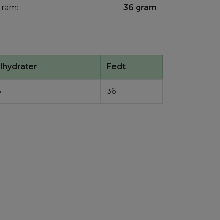
gram:
36 gram
lhydrater
Fedt
3
36