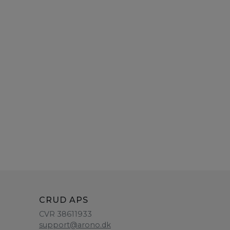
CRUD APS
CVR 38611933
support@arono.dk