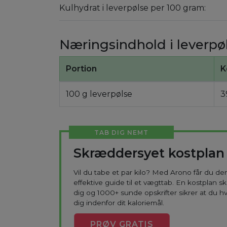
Kulhydrat i leverpølse per 100 gram:
Næringsindhold i leverpø
Portion
K
100 g leverpølse
3
TAB DIG NEMT
Skræddersyet kostplan
Vil du tabe et par kilo? Med Arono får du d
effektive guide til et vægttab. En kostplan s
dig og 1000+ sunde opskrifter sikrer at du h
dig indenfor dit kaloriemål.
PRØV
GRATIS