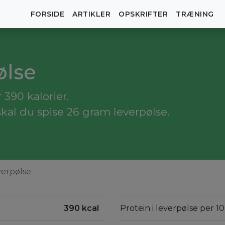
FORSIDE
ARTIKLER
OPSKRIFTER
TRÆNING
ølse
390 kalorier.
kal du spise 26 gram leverpølse.
verpølse
390 kcal
Protein i leverpølse per 1