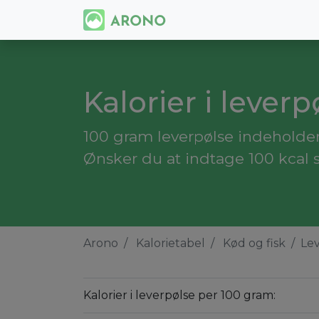
Kalorier i leverp
100 gram leverpølse indeholder 
Ønsker du at indtage 100 kcal s
Arono
Kalorietabel
Kød og fisk
Le
Kalorier i leverpølse per 100 gram: