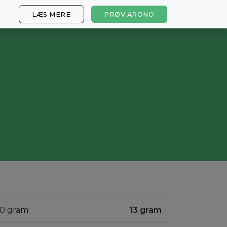
LÆS MERE
PRØV ARONO
00 gram:
13 gram