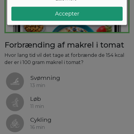
Accepter
Forbrænding af makrel i tomat
Hvor lang tid vil det tage at forbrænde de 154 kcal
der er i 100 gram makrel i tomat?
Svømning
13 min
Løb
11 min
Cykling
16 min