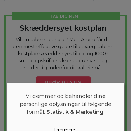
TAB DIG NEMT
Skræddersyet kostplan
Vil du tabe et par kilo? Med Arono får du
den mest effektive guide til et vægttab. En
kostplan skræddersyes til dig og 1000+
sunde opskrifter sikrer at du hver dag
holder dig indenfor dit kaloriemål.
PRØV
GRATIS
Vi gemmer og behandler dine
personlige oplysninger til følgende
formål:
Statistik & Marketing
.
Læs mere