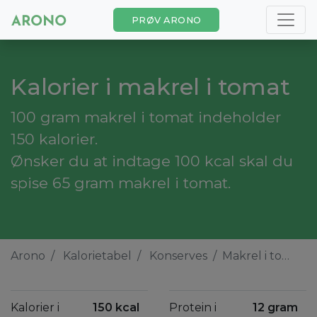
PRØV ARONO
Kalorier i makrel i tomat
100 gram makrel i tomat indeholder
150 kalorier.
Ønsker du at indtage 100 kcal skal du
spise 65 gram makrel i tomat.
Arono
Kalorietabel
Konserves
Makrel i tomat
Kalorier i
150 kcal
Protein i
12 gram