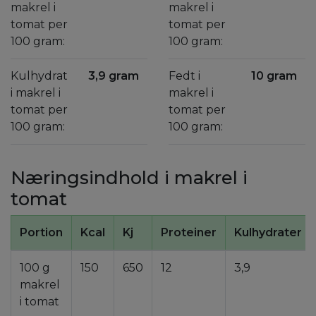
makrel i
makrel i
tomat per
tomat per
100 gram:
100 gram:
Kulhydrat
3,9 gram
Fedt i
10 gram
i makrel i
makrel i
tomat per
tomat per
100 gram:
100 gram:
Næringsindhold i makrel i
tomat
Portion
Kcal
Kj
Proteiner
Kulhydrater
100 g
150
650
12
3,9
makrel
i tomat