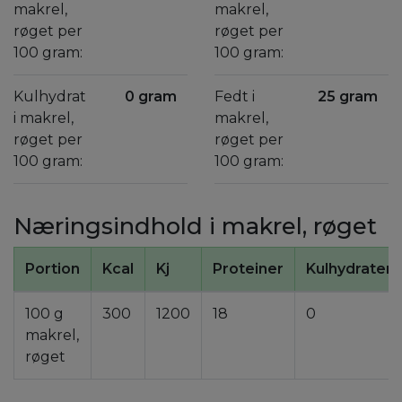
makrel,
makrel,
røget per
røget per
100 gram:
100 gram:
Kulhydrat
0 gram
Fedt i
25 gram
i makrel,
makrel,
røget per
røget per
100 gram:
100 gram:
Næringsindhold i makrel, røget
Portion
Kcal
Kj
Proteiner
Kulhydrater
100 g
300
1200
18
0
makrel,
røget