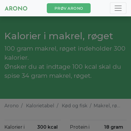
PRØV ARONO
Kalorier i makrel, røget
100 gram makrel, røget indeholder 300
kalorier.
Ønsker du at indtage 100 kcal skal du
spise 34 gram makrel, røget.
Arono
Kalorietabel
Kød og fisk
Makrel, røget
Kalorier i
300 kcal
Protein i
18 gram