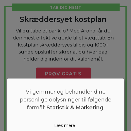
TAB DIG NEMT
Skræddersyet kostplan
Vil du tabe et par kilo? Med Arono får du
den mest effektive guide til et vægttab. En
kostplan skræddersyes til dig og 1000+
sunde opskrifter sikrer at du hver dag
holder dig indenfor dit kaloriemål.
PRØV
GRATIS
Vi gemmer og behandler dine
personlige oplysninger til følgende
formål:
Statistik & Marketing
.
Læs mere