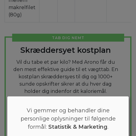
mellem
makrelfilet
(80g)
TAB DIG NEMT
Skræddersyet kostplan
Vil du tabe et par kilo? Med Arono får du
den mest effektive guide til et vægttab. En
kostplan skræddersyes til dig og 1000+
sunde opskrifter sikrer at du hver dag
holder dig indenfor dit kaloriemål.
PRØV
GRATIS
Vi gemmer og behandler dine
personlige oplysninger til følgende
formål:
Statistik & Marketing
.