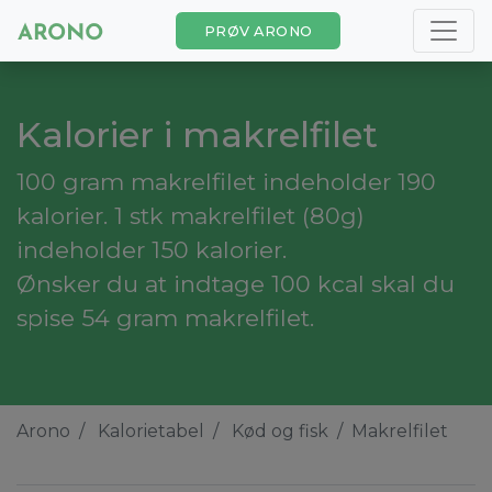
PRØV ARONO
Kalorier i makrelfilet
100 gram makrelfilet indeholder 190
kalorier. 1 stk makrelfilet (80g)
indeholder 150 kalorier.
Ønsker du at indtage 100 kcal skal du
spise 54 gram makrelfilet.
Arono
Kalorietabel
Kød og fisk
Makrelfilet