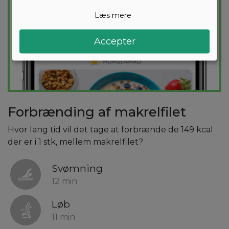
Læs mere
Accepter
Forbrænding af makrelfilet
Hvor lang tid vil det tage at forbrænde de 149 kcal
der er i 1 stk, mellem makrelfilet?
Svømning
12 min
Løb
11 min