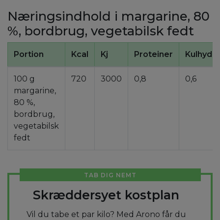
Næringsindhold i margarine, 80
%, bordbrug, vegetabilsk fedt
Portion
Kcal
Kj
Proteiner
Kulhydra
100 g
720
3000
0,8
0,6
margarine,
80 %,
bordbrug,
vegetabilsk
fedt
TAB DIG NEMT
Skræddersyet kostplan
Vil du tabe et par kilo? Med Arono får du