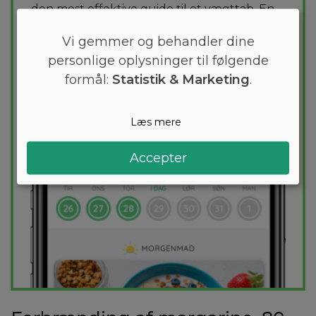
den mest effektive guide til et vægttab. En
kostplan skræddersyes til dig og 1000+
Vi gemmer og behandler dine
sunde opskrifter sikrer at du hver dag
personlige oplysninger til følgende
holder dig indenfor dit kaloriemål.
formål:
Statistik & Marketing
.
PRØV
GRATIS
Læs mere
Accepter