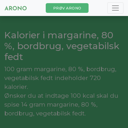
PRØV ARONO
Kalorier i margarine, 80
%, bordbrug, vegetabilsk
fedt
100 gram margarine, 80 %, bordbrug,
vegetabilsk fedt indeholder 720
kalorier.
Ønsker du at indtage 100 kcal skal du
spise 14 gram margarine, 80 %,
bordbrug, vegetabilsk fedt.