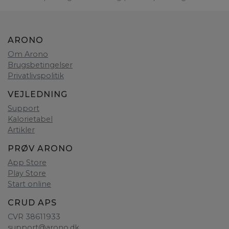
ARONO
Om Arono
Brugsbetingelser
Privatlivspolitik
VEJLEDNING
Support
Kalorietabel
Artikler
PRØV ARONO
App Store
Play Store
Start online
CRUD APS
CVR 38611933
support@arono.dk