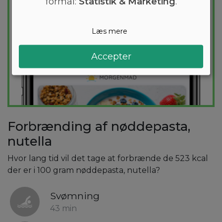
formål:
Statistik & Marketing
.
Læs mere
Accepter
Forbrænding af nøddepasta,
nutella
Hvor lang tid vil det tage at forbrænde de 523 kcal
der er i 100 gram nøddepasta, nutella?
Svømning
43 min