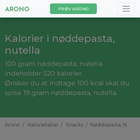
PRØV ARONO
Kalorier i nøddepasta,
nutella
100 gram nøddepasta, nutella
indeholder 520 kalorier.
Ønsker du at indtage 100 kcal skal du
spise 19 gram nøddepasta, nutella.
Arono
Kalorietabel
Snacks
Nøddepasta, Nutella