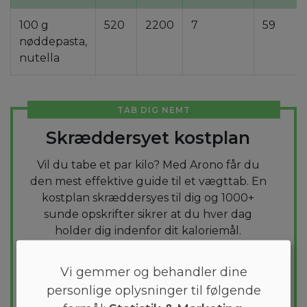
100 g
520
2200
7
59
nøddepasta,
nutella
TAB DIG NEMT
Skræddersyet kostplan
Vil du tabe et par kilo? Med Arono får du
den mest effektive guide til et vægttab. En
kostplan skræddersyes til dig og 1000+
sunde opskrifter sikrer at du hver dag
holder dig indenfor dit kaloriemål.
PRØV
GRATIS
Vi gemmer og behandler dine
personlige oplysninger til følgende