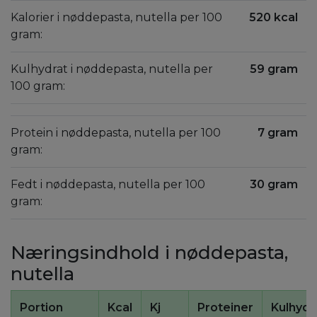
Kalorier i nøddepasta, nutella per 100
520 kcal
gram:
Kulhydrat i nøddepasta, nutella per
59 gram
100 gram:
Protein i nøddepasta, nutella per 100
7 gram
gram:
Fedt i nøddepasta, nutella per 100
30 gram
gram:
Næringsindhold i nøddepasta,
nutella
Portion
Kcal
Kj
Proteiner
Kulhydr