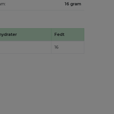
am:
16 gram
hydrater
Fedt
16