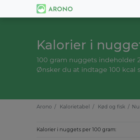
Kalorier i nugge
100 gram nuggets indeholder 28
Ønsker du at indtage 100 kcal 
Arono
Kalorietabel
Kød og fisk
Nu
Kalorier i nuggets per 100 gram: