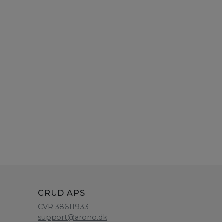
CRUD APS
CVR 38611933
support@arono.dk