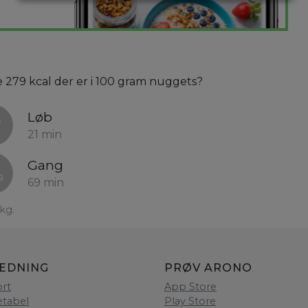
e 279 kcal der er i 100 gram nuggets?
Løb
21 min
Gang
69 min
kg.
LEDNING
PRØV ARONO
rt
App Store
etabel
Play Store