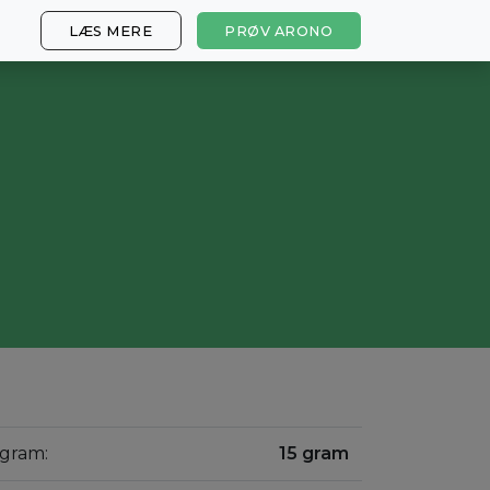
LÆS MERE
PRØV ARONO
 gram:
15 gram