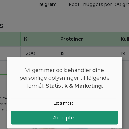
19 gram
Fedt i nuggets per 100 gr
s
Kj
Proteiner
Kul
1200
15
19
Vi gemmer og behandler dine
personlige oplysninger til følgende
formål:
Statistik & Marketing
.
en mest
Læs mere
kræddersyes til
ver dag holder
Accepter