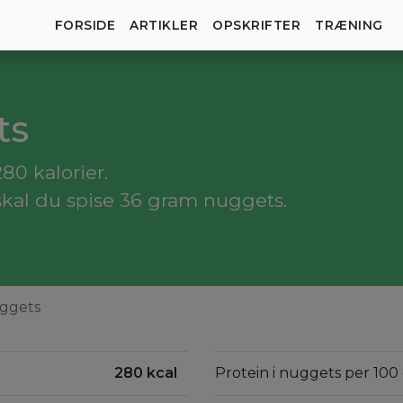
FORSIDE
ARTIKLER
OPSKRIFTER
TRÆNING
ts
0 kalorier.
skal du spise 36 gram nuggets.
ggets
280 kcal
Protein i nuggets per 100