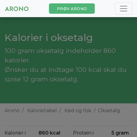
PRØV ARONO
Kalorier i oksetalg
100 gram oksetalg indeholder 860
kalorier.
Ønsker du at indtage 100 kcal skal du
spise 12 gram oksetalg.
Arono
Kalorietabel
Kød og fisk
Oksetalg
Kalorier i
860 kcal
Protein i
5 gram