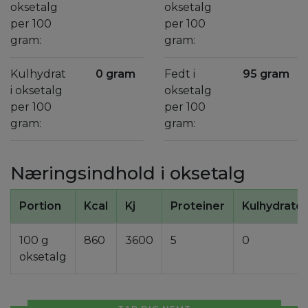
oksetalg
oksetalg
per 100
per 100
gram:
gram:
Kulhydrat
0 gram
Fedt i
95 gram
i oksetalg
oksetalg
per 100
per 100
gram:
gram:
Næringsindhold i oksetalg
Portion
Kcal
Kj
Proteiner
Kulhydrater
100 g
860
3600
5
0
oksetalg