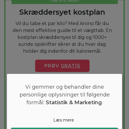
TAB DIG NEMT
Skræddersyet kostplan
Vil du tabe et par kilo? Med Arono får du
den mest effektive guide til et vægttab. En
kostplan skræddersyes til dig og 1000+
sunde opskrifter sikrer at du hver dag
holder dig indenfor dit kaloriemål.
PRØV
GRATIS
Vi gemmer og behandler dine
personlige oplysninger til følgende
formål:
Statistik & Marketing
.
Læs mere