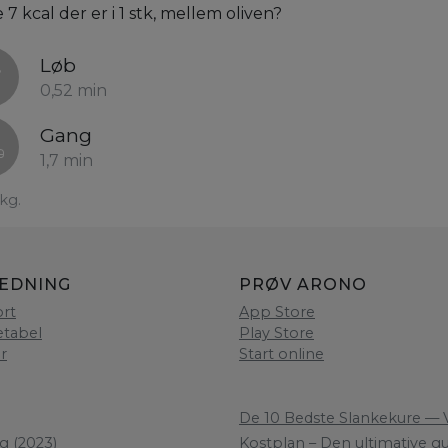
7 kcal der er i 1 stk, mellem oliven?
Løb
0,52 min
Gang
1,7 min
kg.
LEDNING
PRØV ARONO
rt
App Store
etabel
Play Store
er
Start online
De 10 Bedste Slankekure — V
g (2023)
Kostplan – Den ultimative gui