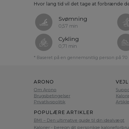
Hvor lang tid vil det tage at forbrænde de 
Svømning
0,57 min
Cykling
0,71 min
* Baseret på en gennemsnitlig person på 70 
ARONO
VEJ
Om Arono
Suppo
Brugsbetingelser
Kalori
Privatlivspolitik
Artikl
POPULÆRE ARTIKLER
BMI – Den ultimative guide til din idealvægt
Kalorier - beregn dit personlige kalorieforbru