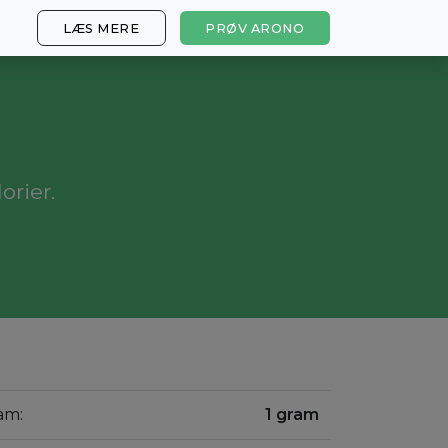
LÆS MERE
PRØV ARONO
orier.
am:
1 gram