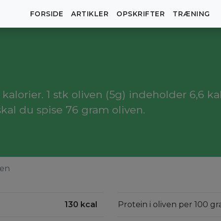
FORSIDE
ARTIKLER
OPSKRIFTER
TRÆNING
alorier. 1 stk oliven (5g) indeholder 6,6 kal
kal du spise 76 gram oliven.
ven
130 kcal
Protein i oliven per 100 gr