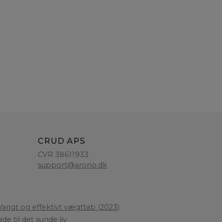
CRUD APS
CVR 38611933
support@arono.dk
arigt og effektivt vægttab (2023)
de til det sunde liv