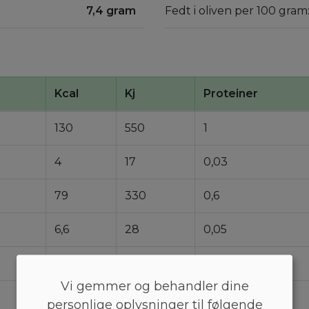
7,4 gram
Fedt i oliven per 100 gram
Kcal
Kj
Proteiner
130
550
1
4
17
0,03
79
330
0,6
6,6
28
0,05
0,79
3,3
0,006
Vi gemmer og behandler dine
790
3300
6
personlige oplysninger til følgende