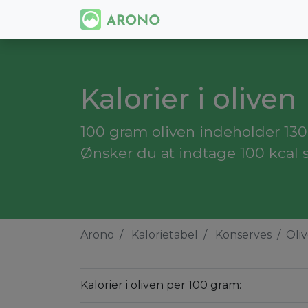
Kalorier i oliven
100 gram oliven indeholder 130 k
Ønsker du at indtage 100 kcal s
Arono
Kalorietabel
Konserves
Oli
Kalorier i oliven per 100 gram: