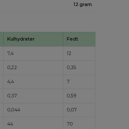
:
12 gram
Kulhydrater
Fedt
7,4
12
0,22
0,35
4,4
7
0,37
0,59
0,044
0,07
44
70