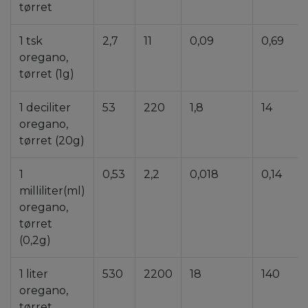
tørret
1 tsk
2,7
11
0,09
0,69
oregano,
tørret (1g)
1 deciliter
53
220
1,8
14
oregano,
tørret (20g)
1
0,53
2,2
0,018
0,14
milliliter(ml)
oregano,
tørret
(0,2g)
1 liter
530
2200
18
140
oregano,
tørret