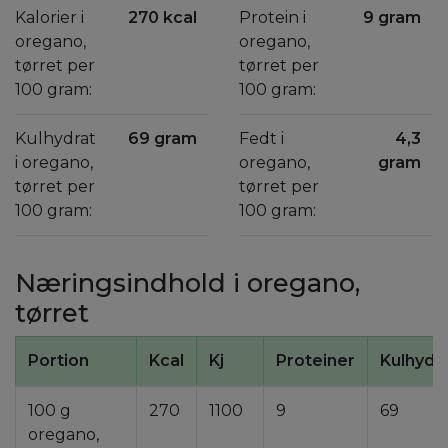
Kalorier i
270 kcal
Protein i
9 gram
oregano,
oregano,
tørret per
tørret per
100 gram:
100 gram:
Kulhydrat
69 gram
Fedt i
4,3
i oregano,
oregano,
gram
tørret per
tørret per
100 gram:
100 gram:
Næringsindhold i oregano,
tørret
Portion
Kcal
Kj
Proteiner
Kulhydr
100 g
270
1100
9
69
oregano,