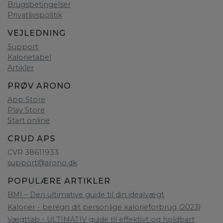
Brugsbetingelser
Privatlivspolitik
VEJLEDNING
Support
Kalorietabel
Artikler
PRØV ARONO
App Store
Play Store
Start online
CRUD APS
CVR 38611933
support@arono.dk
POPULÆRE ARTIKLER
BMI – Den ultimative guide til din idealvægt
Kalorier - beregn dit personlige kalorieforbrug (2023)
Vægttab - ULTIMATIV guide til effektivt og holdbart