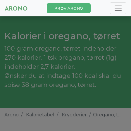
PRØV ARONO
Kalorier i oregano, tørret
100 gram oregano, tørret indeholder
270 kalorier. 1 tsk oregano, tørret (1g)
indeholder 2,7 kalorier.
Ønsker du at indtage 100 kcal skal du
spise 38 gram oregano, tørret.
Arono
Kalorietabel
Krydderier
Oregano, tørret