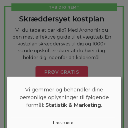
TAB DIG NEMT
Skræddersyet kostplan
Vil du tabe et par kilo? Med Arono får du
den mest effektive guide til et vægttab. En
kostplan skræddersyes til dig og 1000+
sunde opskrifter sikrer at du hver dag
holder dig indenfor dit kaloriemål.
PRØV
GRATIS
Vi gemmer og behandler dine
personlige oplysninger til følgende
formål:
Statistik & Marketing
.
Læs mere