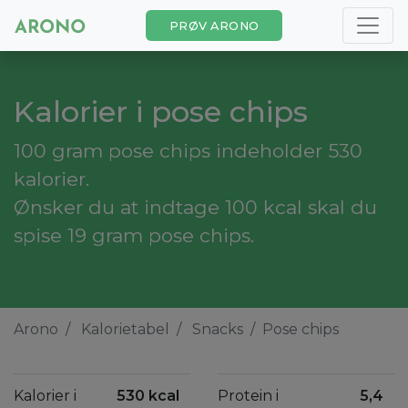
PRØV ARONO
Kalorier i pose chips
100 gram pose chips indeholder 530
kalorier.
Ønsker du at indtage 100 kcal skal du
spise 19 gram pose chips.
Arono
Kalorietabel
Snacks
Pose chips
Kalorier i
530 kcal
Protein i
5,4