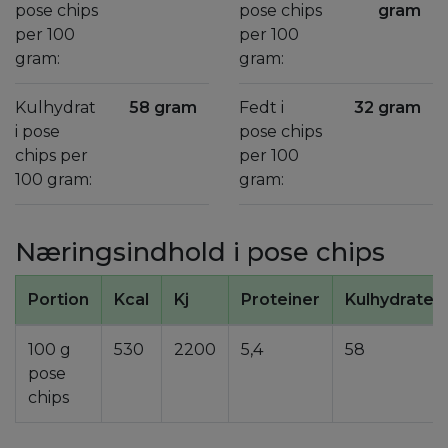
pose chips
pose chips
gram
per 100
per 100
gram:
gram:
Kulhydrat
58 gram
Fedt i
32 gram
i pose
pose chips
chips per
per 100
100 gram:
gram:
Næringsindhold i pose chips
Portion
Kcal
Kj
Proteiner
Kulhydrater
100 g
530
2200
5,4
58
pose
chips