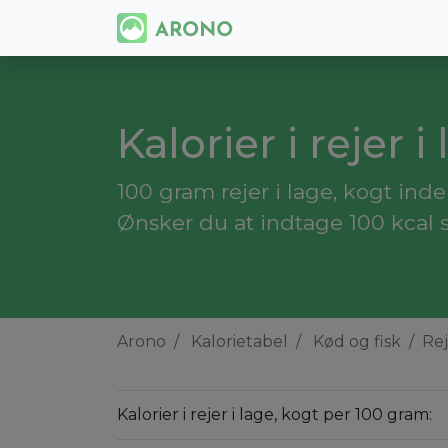
Kalorier i rejer i
100 gram rejer i lage, kogt indeh
Ønsker du at indtage 100 kcal sk
Arono
Kalorietabel
Kød og fisk
Rej
Kalorier i rejer i lage, kogt per 100 gram: