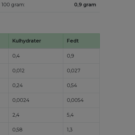
r 100 gram:
0,9 gram
Kulhydrater
Fedt
0,4
0,9
0,012
0,027
0,24
0,54
0,0024
0,0054
2,4
5,4
0,58
1,3