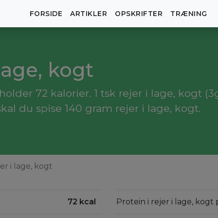
FORSIDE
ARTIKLER
OPSKRIFTER
TRÆNING
 lage, kogt
older 72 kalorier. 1 tsk rejer i lage, kogt (3
al du spise 140 gram rejer i lage, kogt.
er i lage, kogt
72 kcal
Protein i rejer i lage, kogt