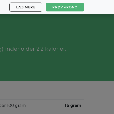
LÆS MERE
PRØV ARONO
g) indeholder 2,2 kalorier.
 per 100 gram:
16 gram