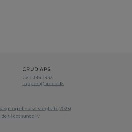
CRUD APS
CVR 38611933
support@arono.dk
arigt og effektivt vægttab (2023)
de til det sunde liv