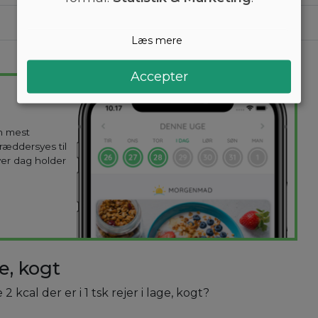
6,5
27
1,4
Læs mere
Accepter
en mest
kræddersyes til
ver dag holder
e, kogt
 kcal der er i 1 tsk rejer i lage, kogt?