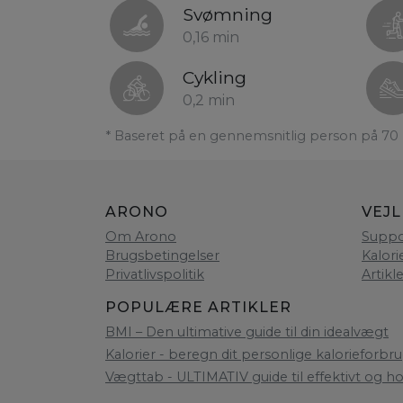
Svømning
0,16 min
Cykling
0,2 min
* Baseret på en gennemsnitlig person på 70 
ARONO
VEJ
Om Arono
Suppo
Brugsbetingelser
Kalori
Privatlivspolitik
Artikl
POPULÆRE ARTIKLER
BMI – Den ultimative guide til din idealvægt
Kalorier - beregn dit personlige kalorieforbru
Vægttab - ULTIMATIV guide til effektivt og h