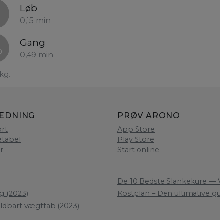
Løb
0,15 min
Gang
0,49 min
kg.
LEDNING
PRØV ARONO
rt
App Store
etabel
Play Store
er
Start online
De 10 Bedste Slankekure — V
g (2023)
Kostplan – Den ultimative gui
oldbart vægttab (2023)