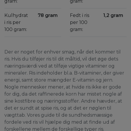
gram:
gram:
Kulhydrat
78 gram
Fedt i ris
1,2 gram
i ris per
per 100
100 gram:
gram:
Der er noget for enhver smag, når det kommer til
ris. Hvis du tilføjer ris til dit måltid, vil det øge dets
næringsværdi ved at tilføje vigtige vitaminer og
mineraler. Ris indeholder bl.a. B-vitaminer, der giver
energi, samt store mængder E-vitamin og jern.
Nogle mennesker mener, at hvide ris ikke er gode
for dig, da det raffinerede korn har mistet nogle af
sine kostfibre og næringsstoffer. Andre hævder, at
det er sundt at spise ris, og at det er nøglen til
vægttab. Vores guide til de sundhedsmæssige
fordele ved ris vil hjælpe dig med at finde ud af
forskellene mellem de forskellige typer ris.