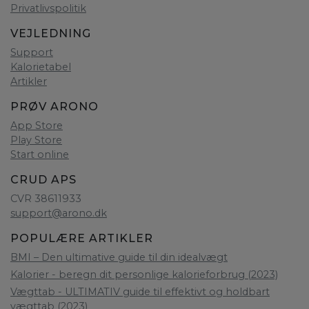
Privatlivspolitik
VEJLEDNING
Support
Kalorietabel
Artikler
PRØV ARONO
App Store
Play Store
Start online
CRUD APS
CVR 38611933
support@arono.dk
POPULÆRE ARTIKLER
BMI – Den ultimative guide til din idealvægt
Kalorier - beregn dit personlige kalorieforbrug (2023)
Vægttab - ULTIMATIV guide til effektivt og holdbart
vægttab (2023)