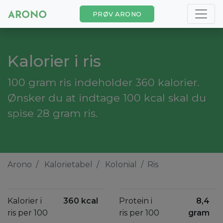
PRØV ARONO
Kalorier i ris
100 gram ris indeholder 360 kalorier.
Ønsker du at indtage 100 kcal skal du
spise 28 gram ris.
Arono
Kalorietabel
Kolonial
Ris
Kalorier i
360 kcal
Protein i
8,4
ris per 100
ris per 100
gram