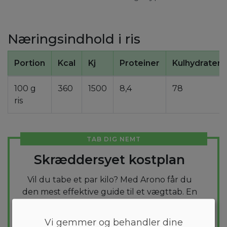
Næringsindhold i ris
Portion
Kcal
Kj
Proteiner
Kulhydrater
100 g
360
1500
8,4
78
ris
TAB DIG NEMT
Skræddersyet kostplan
Vil du tabe et par kilo? Med Arono får du
den mest effektive guide til et vægttab. En
kostplan skræddersyes til dig og 1000+
sunde opskrifter sikrer at du hver dag
Vi gemmer og behandler dine